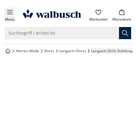
che springen
zur Startseite
vigation springen
Menü
Merkzettel
Warenkorb
inhalt springen
Suche öffnen
Suchbegriff / Artikel-Nr.
oter springen
Herren-Mode
Shirts
Langarm-Shirts
Langarm-Shirt Stehkrage
zur Startseite
hnellanmeldung springen