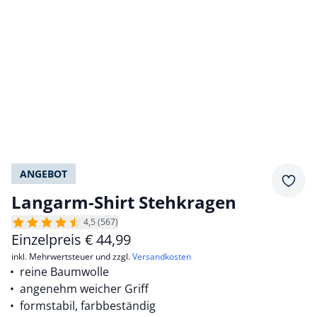
ANGEBOT
Merkz
Langarm-Shirt Stehkragen
4,5 (567)
Einzelpreis
€
44,99
inkl. Mehrwertsteuer und zzgl.
Versandkosten
reine Baumwolle
angenehm weicher Griff
formstabil, farbbeständig