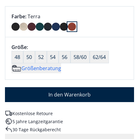
Farbauswahl:
aktuell ausgewählt:
Farbe:
Terra
Farbe Terra ausgewählt
Größenauswahl:
Größe:
nichts ausgewählt
48
50
52
54
56
58/60
62/64
Größenberatung
In den Warenkorb
Kostenlose Retoure
5 Jahre Langzeitgarantie
30 Tage Rückgaberecht