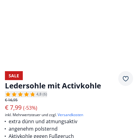
SALE
Merkz
Ledersohle mit Activkohle
4,8 (6)
€ 16,95
€
7,99
(-53%)
inkl. Mehrwertsteuer und zzgl.
Versandkosten
extra dünn und atmungsaktiv
angenehm polsternd
Aktivkohle gegen Fußgeruch