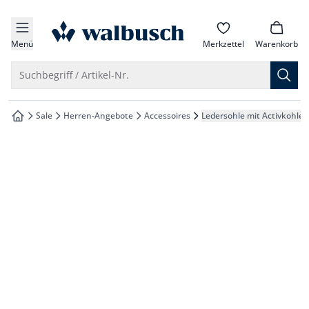
che springen
zur Startseite
vigation springen
Menü
Merkzettel
Warenkorb
inhalt springen
Suche öffnen
Suchbegriff / Artikel-Nr.
oter springen
Sale
Herren-Angebote
Accessoires
Ledersohle mit Activkohle
zur Startseite
hnellanmeldung springen