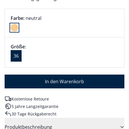
Farbauswahl:
aktuell ausgewählt:
Farbe:
neutral
Farbe neutral ausgewählt
Größenauswahl:
Größe 36 ausgewählt
Größe:
aktuell ausgewählt: 36
36
In den Warenkorb
Kostenlose Retoure
5 Jahre Langzeitgarantie
30 Tage Rückgaberecht
Produktbeschreibung