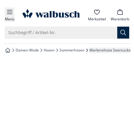
che springen
zur Startseite
vigation springen
Menü
Merkzettel
Warenkorb
inhalt springen
Suche öffnen
Suchbegriff / Artikel-Nr.
oter springen
Damen-Mode
Hosen
Sommerhosen
Marlenehose Seersucker
zur Startseite
hnellanmeldung springen