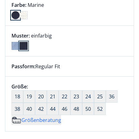
Farbauswahl:
aktuell ausgewählt:
Farbe:
Marine
Farbe Marine ausgewählt
Muster:
einfarbig
Passform:
Regular Fit
Dieser Artikel hat die Passform Regular Fit. für Infor
Größenauswahl:
Größe:
nichts ausgewählt
18
19
20
21
22
23
24
25
36
38
40
42
44
46
48
50
52
Größenberatung