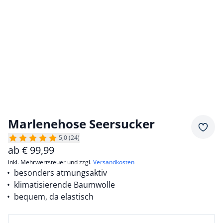
Marlenehose Seersucker
Merkz
5,0 (24)
ab
€
99,99
inkl. Mehrwertsteuer und zzgl.
Versandkosten
besonders atmungsaktiv
klimatisierende Baumwolle
bequem, da elastisch