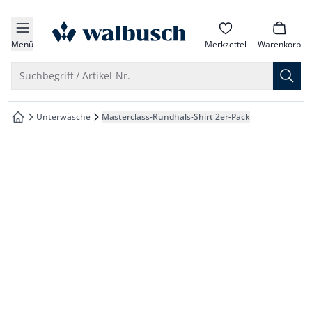
che springen
zur Startseite
vigation springen
Menü
Merkzettel
Warenkorb
inhalt springen
Suche öffnen
Suchbegriff / Artikel-Nr.
oter springen
Unterwäsche
Masterclass-Rundhals-Shirt 2er-Pack
zur Startseite
hnellanmeldung springen