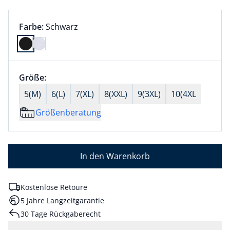
Farbauswahl:
aktuell ausgewählt:
Farbe:
Schwarz
Farbe Schwarz ausgewählt
Größenauswahl:
Größe:
nichts ausgewählt
5(M)
6(L)
7(XL)
8(XXL)
9(3XL)
10(4XL
Größenberatung
In den Warenkorb
Kostenlose Retoure
5 Jahre Langzeitgarantie
30 Tage Rückgaberecht