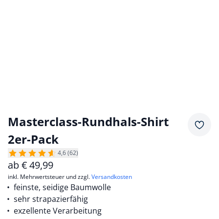
Masterclass-Rundhals-Shirt
Merkz
2er-Pack
4,6 (62)
ab
€
49,99
inkl. Mehrwertsteuer und zzgl.
Versandkosten
feinste, seidige Baumwolle
sehr strapazierfähig
exzellente Verarbeitung