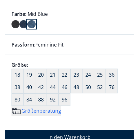
Farbauswahl:
aktuell ausgewählt:
Farbe:
Mid Blue
Farbe Mid Blue ausgewählt
Passform:
Feminine Fit
Dieser Artikel hat die Passform Feminine Fit. für Inf
Größenauswahl:
Größe:
nichts ausgewählt
18
19
20
21
22
23
24
25
36
38
40
42
44
46
48
50
52
76
80
84
88
92
96
Größenberatung
In den Warenkorb