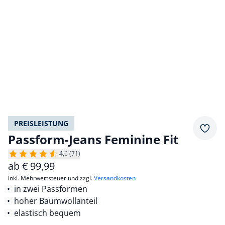
PREISLEISTUNG
Merkz
Passform-Jeans Feminine Fit
4,6 (71)
ab
€
99,99
inkl. Mehrwertsteuer und zzgl.
Versandkosten
in zwei Passformen
hoher Baumwollanteil
elastisch bequem