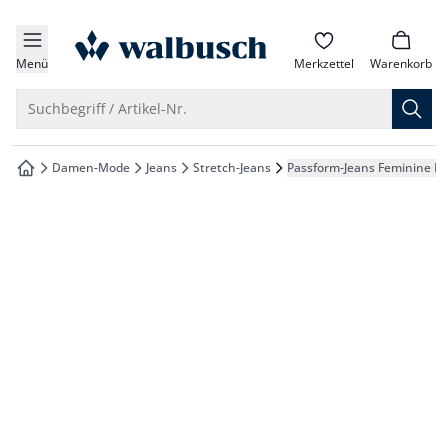
che springen
zur Startseite
vigation springen
Menü
Merkzettel
Warenkorb
inhalt springen
Suche öffnen
Suchbegriff / Artikel-Nr.
oter springen
Damen-Mode
Jeans
Stretch-Jeans
Passform-Jeans Feminine Fit
zur Startseite
hnellanmeldung springen