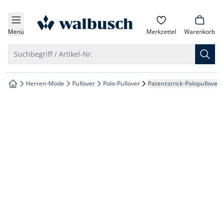
che springen
zur Startseite
vigation springen
Menü
Merkzettel
Warenkorb
inhalt springen
Suche öffnen
Suchbegriff / Artikel-Nr.
oter springen
Herren-Mode
Pullover
Polo-Pullover
Patentstrick-Polopullover
zur Startseite
hnellanmeldung springen