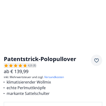
Patentstrick-Polopullover
Merkz
4,8 (8)
ab
€
139,99
inkl. Mehrwertsteuer und zzgl.
Versandkosten
klimatisierender Wollmix
echte Perlmuttknöpfe
markante Sattelschulter