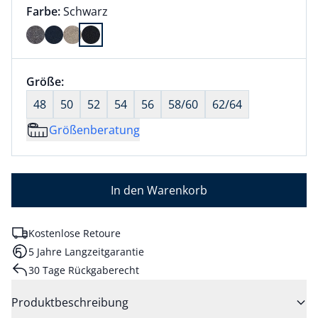
Farbauswahl:
aktuell ausgewählt:
Farbe:
Schwarz
Farbe Schwarz ausgewählt
Größenauswahl:
Größe:
nichts ausgewählt
48
50
52
54
56
58/60
62/64
Größenberatung
In den Warenkorb
Kostenlose Retoure
5 Jahre Langzeitgarantie
30 Tage Rückgaberecht
Produktbeschreibung