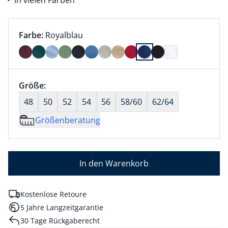
in vielen Farben
Farbauswahl:
aktuell ausgewählt:
Farbe:
Royalblau
Farbe Royalblau ausgewählt
Größenauswahl:
Größe:
nichts ausgewählt
48
50
52
54
56
58/60
62/64
Größenberatung
In den Warenkorb
Kostenlose Retoure
5 Jahre Langzeitgarantie
30 Tage Rückgaberecht