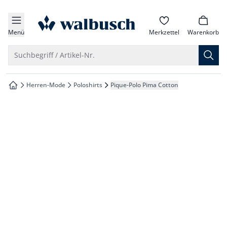
che springen
zur Startseite
vigation springen
Menü
Merkzettel
Warenkorb
inhalt springen
Suche öffnen
Suchbegriff / Artikel-Nr.
oter springen
Herren-Mode
Poloshirts
Pique-Polo Pima Cotton
zur Startseite
hnellanmeldung springen