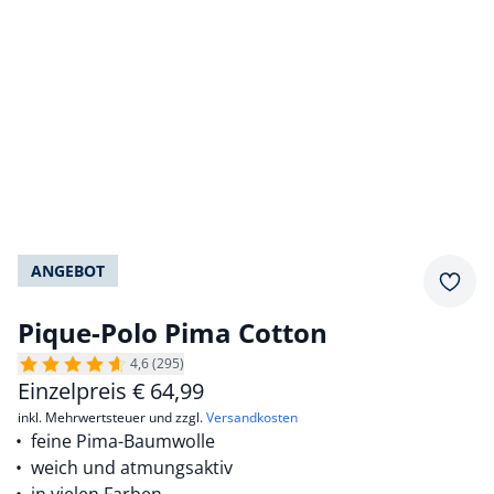
ANGEBOT
Merkz
Pique-Polo Pima Cotton
4,6 (295)
Einzelpreis
€
64,99
inkl. Mehrwertsteuer und zzgl.
Versandkosten
feine Pima-Baumwolle
weich und atmungsaktiv