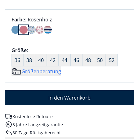
Farbauswahl:
aktuell ausgewählt:
Farbe:
Rosenholz
Farbe Rosenholz ausgewählt
Größenauswahl:
Größe:
nichts ausgewählt
36
38
40
42
44
46
48
50
52
Größenberatung
In den Warenkorb
Kostenlose Retoure
5 Jahre Langzeitgarantie
30 Tage Rückgaberecht