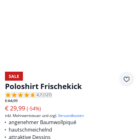
SALE
Merkz
Poloshirt Frischekick
4,7 (127)
€ 64,99
€
29,99
(-54%)
inkl. Mehrwertsteuer und zzgl.
Versandkosten
angenehmer Baumwollpiqué
hautschmeichelnd
attraktive Dessins