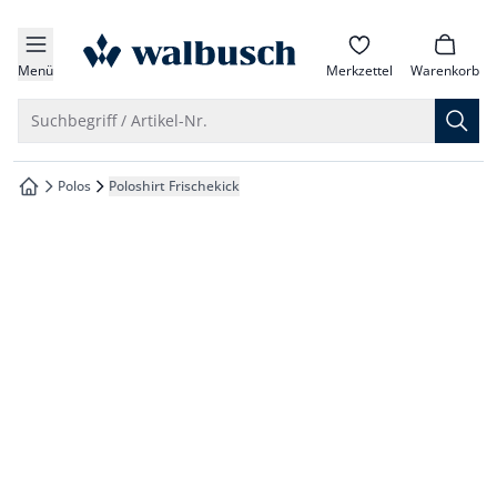
che springen
zur Startseite
vigation springen
Menü
Merkzettel
Warenkorb
inhalt springen
Suche öffnen
Suchbegriff / Artikel-Nr.
oter springen
Polos
Poloshirt Frischekick
zur Startseite
hnellanmeldung springen