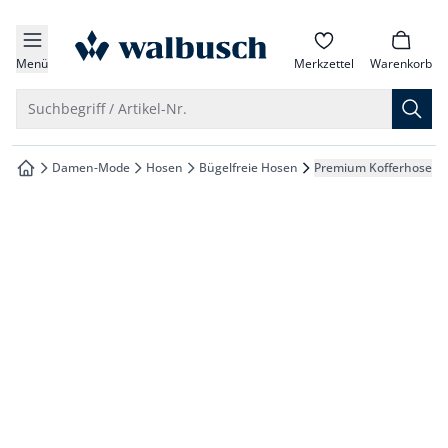
che springen
zur Startseite
vigation springen
Menü
Merkzettel
Warenkorb
inhalt springen
Suche öffnen
Suchbegriff / Artikel-Nr.
oter springen
Damen-Mode
Hosen
Bügelfreie Hosen
Premium Kofferhose
zur Startseite
hnellanmeldung springen