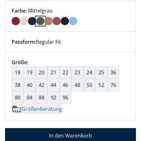
Farbauswahl:
aktuell ausgewählt:
Farbe:
Mittelgrau
Farbe Mittelgrau ausgewählt
Passform:
Regular Fit
Dieser Artikel hat die Passform Regular Fit. für Infor
Größenauswahl:
Größe:
nichts ausgewählt
18
19
20
21
22
23
24
25
36
38
40
42
44
46
48
50
52
76
80
84
88
92
96
Größenberatung
In den Warenkorb