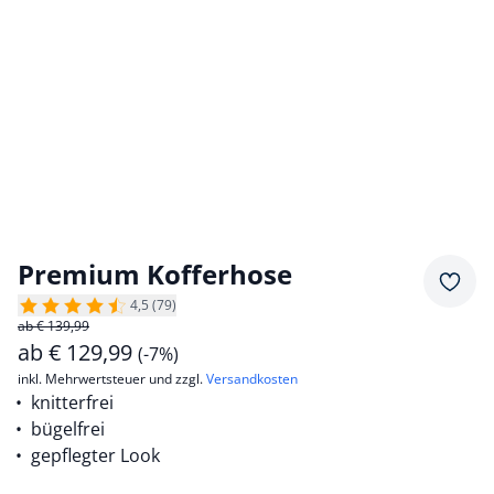
Premium Kofferhose
Merkz
4,5 (79)
ab € 139,99
ab
€
129,99
(-7%)
inkl. Mehrwertsteuer und zzgl.
Versandkosten
knitterfrei
bügelfrei
gepflegter Look