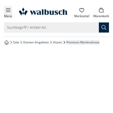
che springen
zur Startseite
vigation springen
Menü
Merkzettel
Warenkorb
inhalt springen
Suche öffnen
Suchbegriff / Artikel-Nr.
oter springen
Sale
Damen-Angebote
Hosen
Premium Marlenehose
zur Startseite
hnellanmeldung springen