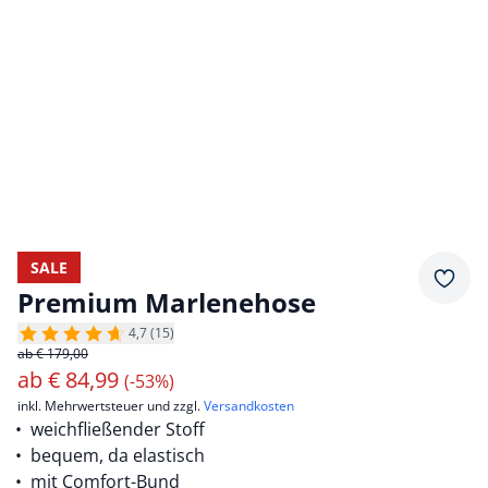
SALE
Merkz
Premium Marlenehose
4,7 (15)
ab € 179,00
ab
€
84,99
(-53%)
inkl. Mehrwertsteuer und zzgl.
Versandkosten
weichfließender Stoff
bequem, da elastisch
mit Comfort-Bund