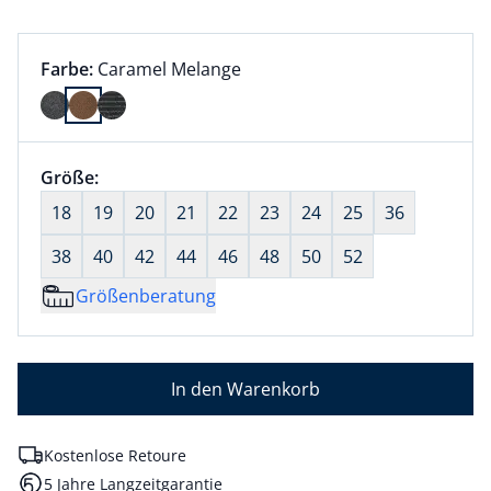
Farbauswahl:
aktuell ausgewählt:
Farbe:
Caramel Melange
Farbe Caramel Melange ausgewählt
Größenauswahl:
Größe:
nichts ausgewählt
18
19
20
21
22
23
24
25
36
38
40
42
44
46
48
50
52
Größenberatung
In den Warenkorb
Kostenlose Retoure
5 Jahre Langzeitgarantie