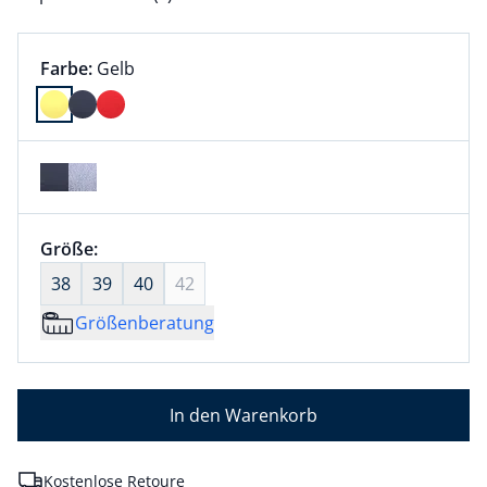
Farbauswahl:
aktuell ausgewählt:
Farbe:
Gelb
Farbe Gelb ausgewählt
Größenauswahl:
Größe:
nichts ausgewählt
38
39
40
42
Größenberatung
In den Warenkorb
Kostenlose Retoure