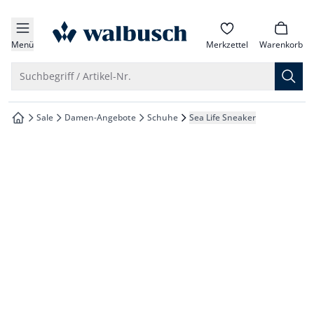
che springen
zur Startseite
vigation springen
Menü
Merkzettel
Warenkorb
inhalt springen
Suche öffnen
Suchbegriff / Artikel-Nr.
oter springen
Sale
Damen-Angebote
Schuhe
Sea Life Sneaker
zur Startseite
hnellanmeldung springen