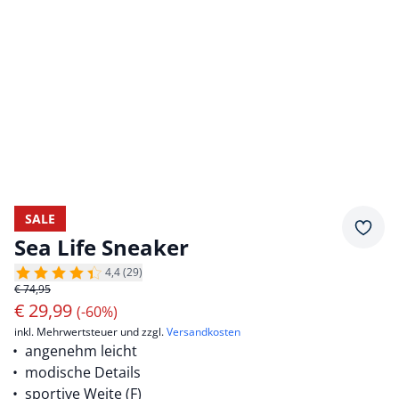
SALE
Merkz
Sea Life Sneaker
4,4 (29)
€ 74,95
€
29,99
(-60%)
inkl. Mehrwertsteuer und zzgl.
Versandkosten
angenehm leicht
modische Details
sportive Weite (F)