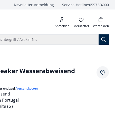
Newsletter-Anmeldung
Service-Hotline:
05572/4000
anrufen
Anmelden
Merkzettel
Warenkorb
Suche öffnen
chbegriff / Artikel-Nr.
neaker Wasserabweisend
Merkze
er und zzgl.
Versandkosten
isend
in Portugal
te (G)