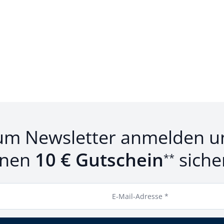
um Newsletter anmelden u
inen
10 € Gutschein
siche
**
E-Mail-Adresse *