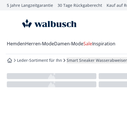
5 Jahre Langzeitgarantie
30 Tage Rückgaberecht
Kauf auf 
che springen
vigation springen
zur Startseite
inhalt springen
oter springen
Wechsel in das Menü mit Pfeil-Runter Taste
Hemden
Herren-Mode
Damen-Mode
Sale
Inspiration
hnellanmeldung springen
Leder-Sortiment für Ihn
Smart Sneaker Wasserabweise
zur Startseite