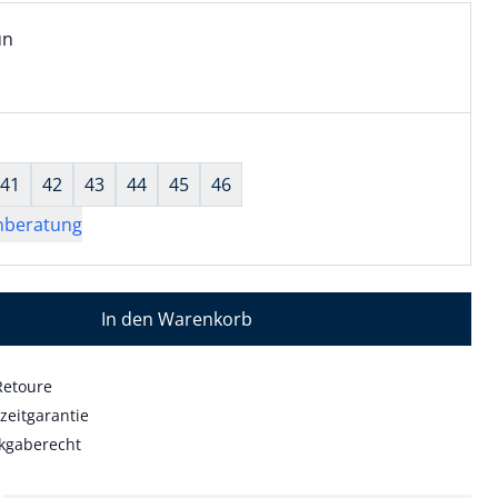
l:
ell ausgewählt:
un
n ausgewählt
wahl:
hts ausgewählt
41
42
43
44
45
46
nberatung
In den Warenkorb
Retoure
zeitgarantie
kgaberecht