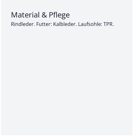
Abschnitt 3 von 3:
Material & Pflege
Rindleder. Futter: Kalbleder. Laufsohle: TPR.