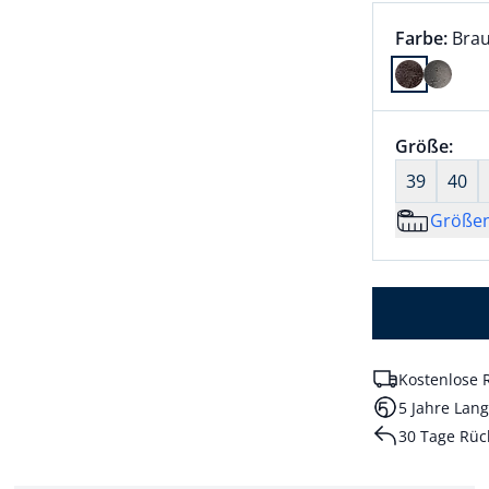
Farbauswah
aktu
Farbe:
Bra
Farbe Brau
Größenaus
Größe:
nic
39
40
Größe
Kostenlose 
5 Jahre Lang
30 Tage Rüc