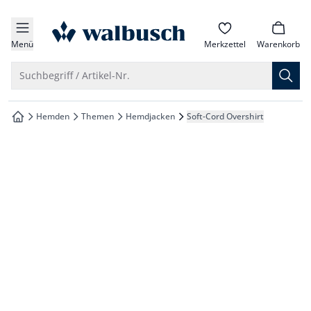
che springen
zur Startseite
vigation springen
Menü
Merkzettel
Warenkorb
inhalt springen
Suche öffnen
Suchbegriff / Artikel-Nr.
oter springen
Hemden
Themen
Hemdjacken
Soft-Cord Overshirt
zur Startseite
hnellanmeldung springen