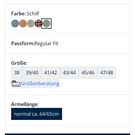
Farbauswahl:
aktuell ausgewählt:
Farbe:
Schilf
Farbe Schilf ausgewählt
Passform:
Regular Fit
Dieser Artikel hat die Passform Regular Fit. für Infor
Größenauswahl:
Größe:
nichts ausgewählt
38
39/40
41/42
43/44
45/46
47/48
Größenberatung
Größenauswahl:
Ärmellänge normal ca. 64/65cm ausgewählt
Ärmellänge:
aktuell ausgewählt: normal ca. 64/65cm
normal ca. 64/65cm