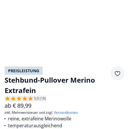
PREISLEISTUNG
Merkz
Stehbund-Pullover Merino
Extrafein
5,0 (18)
ab
€
89,99
inkl. Mehrwertsteuer und zzgl.
Versandkosten
reine, extrafeine Merinowolle
temperaturausgleichend