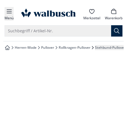
che springen
zur Startseite
vigation springen
Menü
Merkzettel
Warenkorb
inhalt springen
Suche öffnen
Suchbegriff / Artikel-Nr.
oter springen
Herren-Mode
Pullover
Rollkragen-Pullover
Stehbund-Pullover 
zur Startseite
hnellanmeldung springen