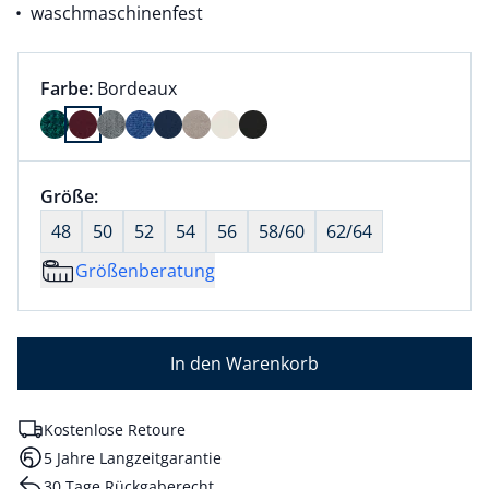
waschmaschinenfest
Farbauswahl:
aktuell ausgewählt:
Farbe:
Bordeaux
Farbe Bordeaux ausgewählt
Größenauswahl:
Größe:
nichts ausgewählt
48
50
52
54
56
58/60
62/64
Größenberatung
In den Warenkorb
Kostenlose Retoure
5 Jahre Langzeitgarantie
30 Tage Rückgaberecht