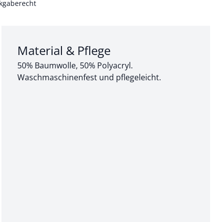
kgaberecht
Abschnitt 3 von 3:
Material & Pflege
50% Baumwolle, 50% Polyacryl.
Waschmaschinenfest und pflegeleicht.