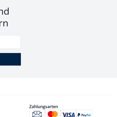
nd
rn
Zahlungsarten