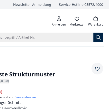
Newsletter-Anmeldung
Service-Hotline:
05572/4000
anrufen
Anmelden
Merkzettel
Warenkorb
Suche öffnen
chbegriff / Artikel-Nr.
Merkze
ste Strukturmuster
4,8 (28)
%)
er und zzgl.
Versandkosten
ger Schnitt
r Baumwollmix