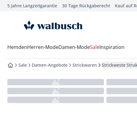
5 Jahre Langzeitgarantie
30 Tage Rückgaberecht
Kauf auf 
che springen
vigation springen
zur Startseite
inhalt springen
oter springen
Wechsel in das Menü mit Pfeil-Runter Taste
Hemden
Herren-Mode
Damen-Mode
Sale
Inspiration
hnellanmeldung springen
Sale
Damen-Angebote
Strickwaren
Strickweste Stru
zur Startseite