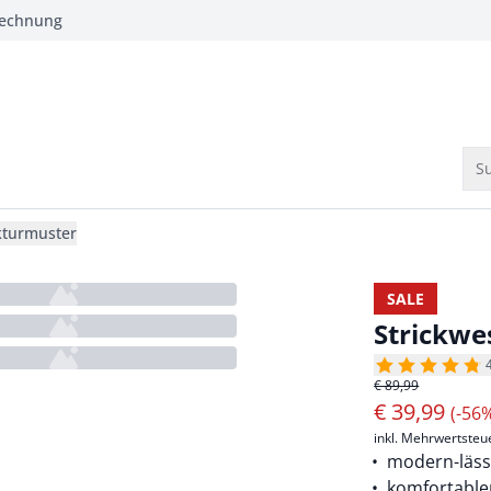
Rechnung
Su
kturmuster
SALE
Strickwe
€ 89,99
€
39,99
(-56
inkl. Mehrwertsteu
modern-lässi
komfortable