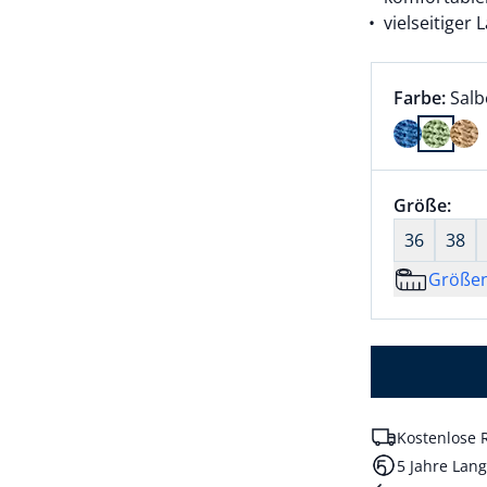
vielseitiger
Farbauswah
aktu
Farbe:
Salb
Farbe Salb
Größenaus
Größe:
nic
36
38
Größe
Kostenlose 
5 Jahre Lang