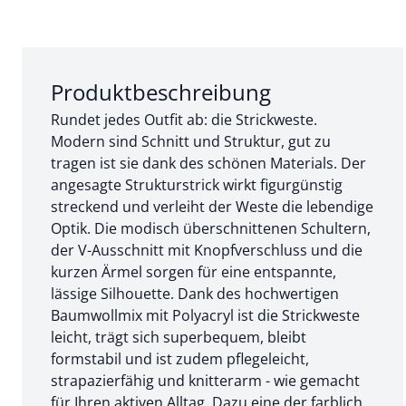
Abschnitt 1 von 3:
Produktbeschreibung
Rundet jedes Outfit ab: die Strickweste.
Modern sind Schnitt und Struktur, gut zu
tragen ist sie dank des schönen Materials. Der
angesagte Strukturstrick wirkt figurgünstig
streckend und verleiht der Weste die lebendige
Optik. Die modisch überschnittenen Schultern,
der V-Ausschnitt mit Knopfverschluss und die
kurzen Ärmel sorgen für eine entspannte,
lässige Silhouette. Dank des hochwertigen
Baumwollmix mit Polyacryl ist die Strickweste
leicht, trägt sich superbequem, bleibt
formstabil und ist zudem pflegeleicht,
strapazierfähig und knitterarm - wie gemacht
für Ihren aktiven Alltag. Dazu eine der farblich