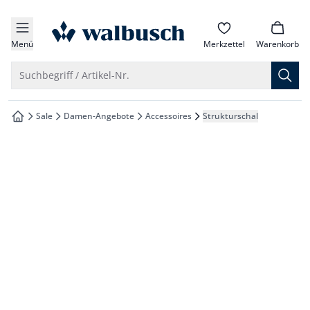
che springen
zur Startseite
vigation springen
Menü
Merkzettel
Warenkorb
inhalt springen
Suche öffnen
Suchbegriff / Artikel-Nr.
oter springen
Sale
Damen-Angebote
Accessoires
Strukturschal
zur Startseite
hnellanmeldung springen