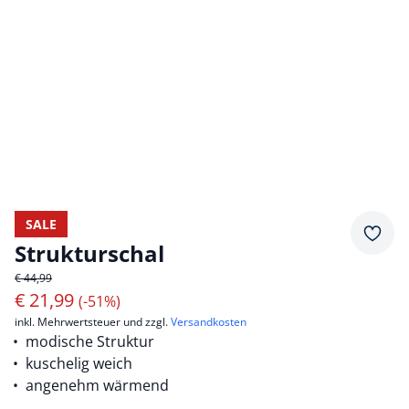
SALE
Merkz
Strukturschal
€ 44,99
€
21,99
(-51%)
inkl. Mehrwertsteuer und zzgl.
Versandkosten
modische Struktur
kuschelig weich
angenehm wärmend