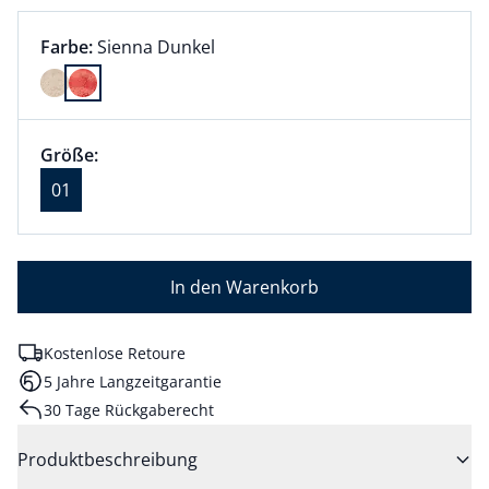
Farbauswahl:
aktuell ausgewählt:
Farbe:
Sienna Dunkel
Farbe Sienna Dunkel ausgewählt
Größenauswahl:
Größe 01 ausgewählt
Größe:
aktuell ausgewählt: 01
01
In den Warenkorb
Kostenlose Retoure
5 Jahre Langzeitgarantie
30 Tage Rückgaberecht
Produktbeschreibung