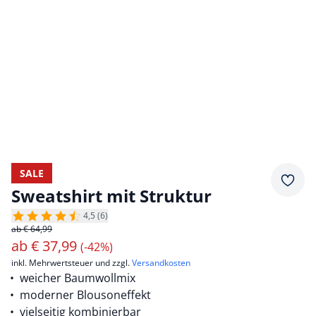
SALE
Merkz
Sweatshirt mit Struktur
4,5 (6)
ab € 64,99
ab
€
37,99
(-42%)
inkl. Mehrwertsteuer und zzgl.
Versandkosten
weicher Baumwollmix
moderner Blousoneffekt
vielseitig kombinierbar