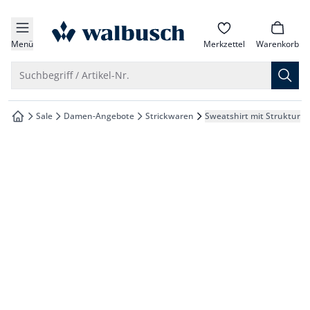
che springen
zur Startseite
vigation springen
Menü
Merkzettel
Warenkorb
inhalt springen
Suche öffnen
Suchbegriff / Artikel-Nr.
oter springen
Sale
Damen-Angebote
Strickwaren
Sweatshirt mit Struktur
zur Startseite
hnellanmeldung springen