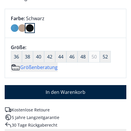
Farbauswahl:
aktuell ausgewählt:
Farbe:
Schwarz
Farbe Schwarz ausgewählt
Größenauswahl:
Größe:
nichts ausgewählt
36
38
40
42
44
46
48
50
52
Größenberatung
In den Warenkorb
Kostenlose Retoure
5 Jahre Langzeitgarantie
30 Tage Rückgaberecht