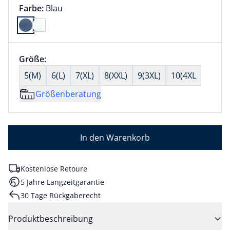
Farbauswahl:
aktuell ausgewählt:
Farbe:
Blau
Farbe Blau ausgewählt
Größenauswahl:
Größe:
nichts ausgewählt
5(M)
6(L)
7(XL)
8(XXL)
9(3XL)
10(4XL
Größenberatung
In den Warenkorb
Kostenlose Retoure
5 Jahre Langzeitgarantie
30 Tage Rückgaberecht
Produktbeschreibung