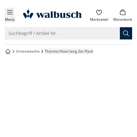
che springen
zur Startseite
vigation springen
Menü
Merkzettel
Warenkorb
inhalt springen
Suche öffnen
Suchbegriff / Artikel-Nr.
oter springen
Unterwäsche
Thermo-Hose lang 2er-Pack
zur Startseite
hnellanmeldung springen