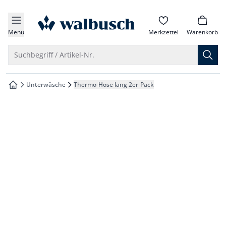
che springen
zur Startseite
vigation springen
Menü
Merkzettel
Warenkorb
inhalt springen
Suche öffnen
Suchbegriff / Artikel-Nr.
oter springen
Unterwäsche
Thermo-Hose lang 2er-Pack
zur Startseite
hnellanmeldung springen