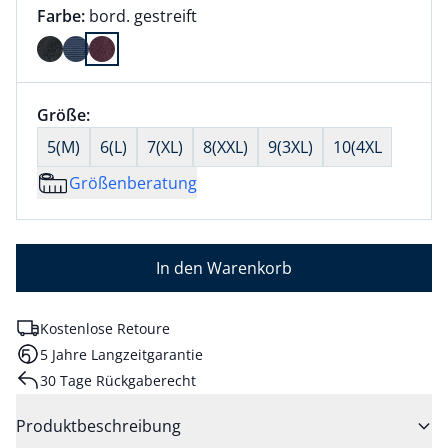
Farbauswahl:
aktuell ausgewählt:
Farbe:
bord. gestreift
Farbe bord. gestreift ausgewählt
Größenauswahl:
Größe:
nichts ausgewählt
5(M)
6(L)
7(XL)
8(XXL)
9(3XL)
10(4XL
Größenberatung
In den Warenkorb
Kostenlose Retoure
5 Jahre Langzeitgarantie
30 Tage Rückgaberecht
Produktbeschreibung