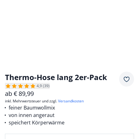
Thermo-Hose lang 2er-Pack
Merkz
4,9 (39)
ab
€
89,99
inkl. Mehrwertsteuer und zzgl.
Versandkosten
feiner Baumwollmix
von innen angeraut
speichert Körperwärme