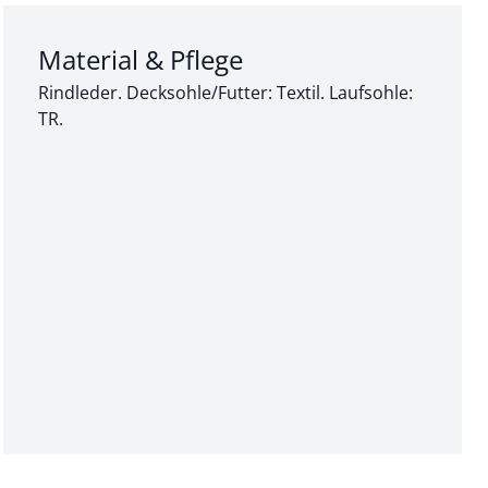
Abschnitt 3 von 3:
Material & Pflege
Rindleder. Decksohle/Futter: Textil. Laufsohle:
TR.