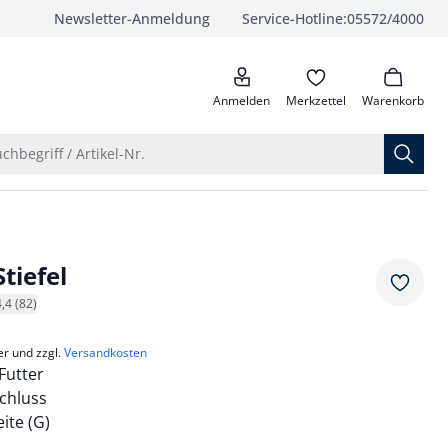
Newsletter-Anmeldung
Service-Hotline:
05572/4000
anrufen
Anmelden
Merkzettel
Warenkorb
Suche öffnen
chbegriff / Artikel-Nr.
tiefel
Merkze
4,4 (82)
er und zzgl.
Versandkosten
Futter
chluss
te (G)