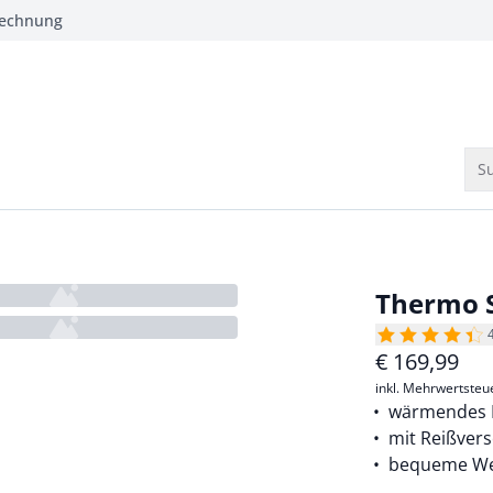
Rechnung
Su
Thermo S
€
169,99
inkl. Mehrwertsteu
wärmendes 
mit Reißvers
bequeme Wei