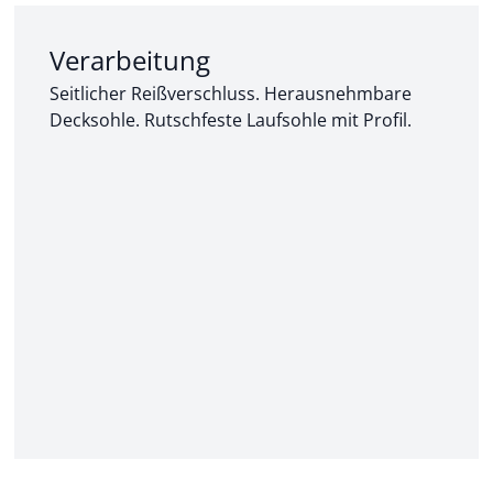
Abschnitt 2 von 3:
Verarbeitung
Seitlicher Reißverschluss. Herausnehmbare
Decksohle. Rutschfeste Laufsohle mit Profil.