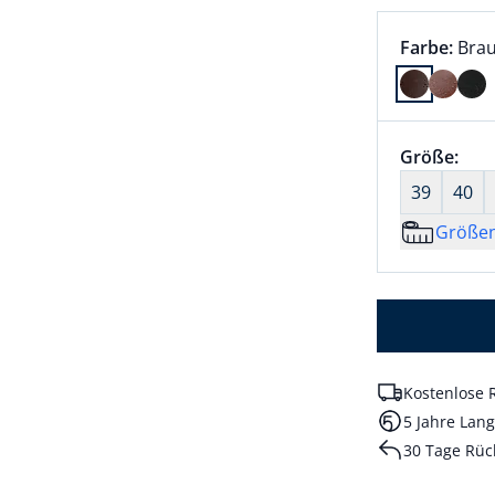
Farbauswah
aktu
Farbe:
Bra
Farbe Brau
Größenaus
Größe:
nic
39
40
Größe
Kostenlose 
5 Jahre Lang
30 Tage Rüc