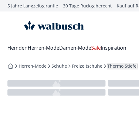
5 Jahre Langzeitgarantie
30 Tage Rückgaberecht
Kauf auf 
che springen
vigation springen
zur Startseite
inhalt springen
oter springen
Wechsel in das Menü mit Pfeil-Runter Taste
Hemden
Herren-Mode
Damen-Mode
Sale
Inspiration
hnellanmeldung springen
Herren-Mode
Schuhe
Freizeitschuhe
Thermo Stiefel
zur Startseite