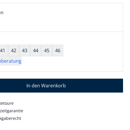
l:
ell ausgewählt:
un
n ausgewählt
wahl:
hts ausgewählt
41
42
43
44
45
46
nberatung
In den Warenkorb
Retoure
zeitgarantie
kgaberecht