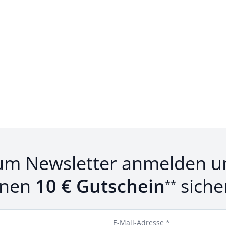
um Newsletter anmelden u
inen
10 € Gutschein
siche
**
E-Mail-Adresse *