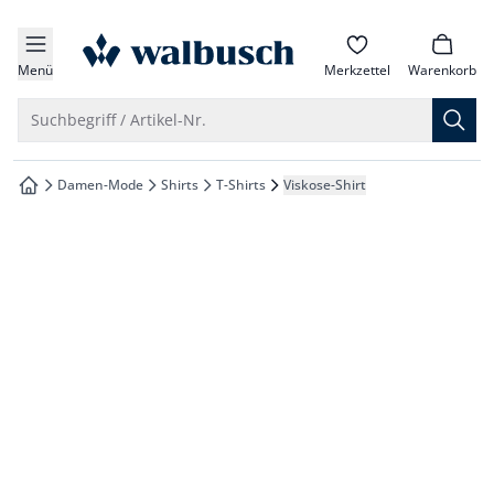
che springen
zur Startseite
vigation springen
Menü
Merkzettel
Warenkorb
inhalt springen
Suche öffnen
Suchbegriff / Artikel-Nr.
oter springen
Damen-Mode
Shirts
T-Shirts
Viskose-Shirt
zur Startseite
hnellanmeldung springen