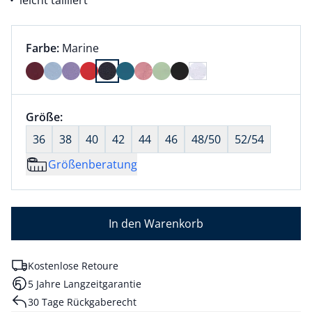
leicht tailliert
Farbauswahl:
aktuell ausgewählt:
Farbe:
Marine
Farbe Marine ausgewählt
Größenauswahl:
Größe:
nichts ausgewählt
36
38
40
42
44
46
48/50
52/54
Größenberatung
In den Warenkorb
Kostenlose Retoure
5 Jahre Langzeitgarantie
30 Tage Rückgaberecht