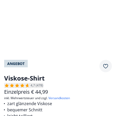
ANGEBOT
Merkz
Viskose-Shirt
4,7 (478)
Einzelpreis
€
44,99
inkl. Mehrwertsteuer und zzgl.
Versandkosten
zart glänzende Viskose
bequemer Schnitt