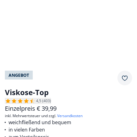
ANGEBOT
Merkz
Viskose-Top
4,5 (403)
Einzelpreis
€
39,99
inkl. Mehrwertsteuer und zzgl.
Versandkosten
weichfließend und bequem
in vielen Farben