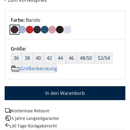
zum Vorteilspreis
Farbauswahl:
aktuell ausgewählt:
Farbe:
Barolo
Farbe Barolo ausgewählt
Größenauswahl:
Größe:
nichts ausgewählt
36
38
40
42
44
46
48/50
52/54
Größenberatung
In den Warenkorb
Kostenlose Retoure
5 Jahre Langzeitgarantie
30 Tage Rückgaberecht