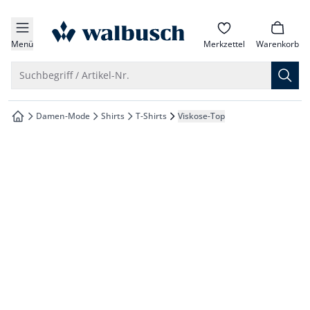
che springen
zur Startseite
vigation springen
Menü
Merkzettel
Warenkorb
inhalt springen
Suche öffnen
Suchbegriff / Artikel-Nr.
oter springen
Damen-Mode
Shirts
T-Shirts
Viskose-Top
zur Startseite
hnellanmeldung springen