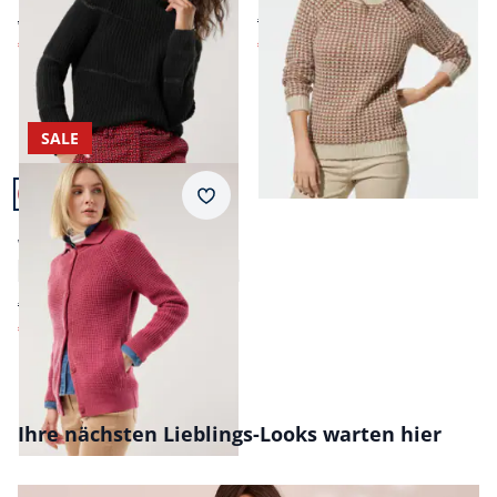
ab € 149,00
€ 149,99
€ 59,99
€ 59,99
(-60%)
(-60%)
SALE
Artikel 15 von 15.
Merkzettel
Merino-Strickjacke
Waffelstruktur
4,7 (20)
€ 179,00
€ 39,99
(-78%)
Seite 1 geladen. Zeige Produkte 1 bis 15 von 15.
Ihre nächsten Lieblings-Looks warten hier