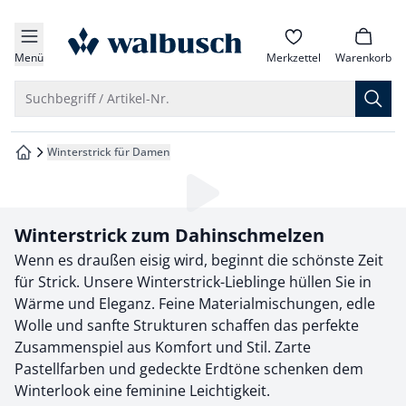
che springen
zur Startseite
vigation springen
Menü
Merkzettel
Warenkorb
inhalt springen
Suche öffnen
Suchbegriff / Artikel-Nr.
oter springen
Winterstrick für Damen
zur Startseite
hnellanmeldung springen
Loading...
Winterstrick zum Dahinschmelzen
Wenn es draußen eisig wird, beginnt die schönste Zeit
für Strick. Unsere Winterstrick-Lieblinge hüllen Sie in
Wärme und Eleganz. Feine Materialmischungen, edle
Wolle und sanfte Strukturen schaffen das perfekte
Zusammenspiel aus Komfort und Stil. Zarte
Pastellfarben und gedeckte Erdtöne schenken dem
Winterlook eine feminine Leichtigkeit.