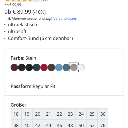
ab € 99,99
ab
€
89,99
(-10%)
inkl. Mehrwertsteuer und zzgl.
Versandkosten
ultraelastisch
ultrasoft
Comfort-Bund (6 cm dehnbar)
Farbauswahl:
aktuell ausgewählt:
Farbe:
Stein
Farbe Stein ausgewählt
Passform:
Regular Fit
Dieser Artikel hat die Passform Regular Fit. für Infor
Größenauswahl:
Größe:
nichts ausgewählt
18
19
20
21
22
23
24
25
36
38
40
42
44
46
48
50
52
76