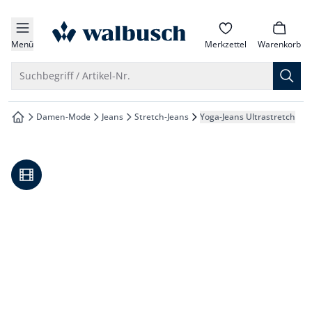
che springen
zur Startseite
vigation springen
Menü
Merkzettel
Warenkorb
inhalt springen
Suche öffnen
Suchbegriff / Artikel-Nr.
oter springen
Damen-Mode
Jeans
Stretch-Jeans
Yoga-Jeans Ultrastretch
zur Startseite
hnellanmeldung springen
Video