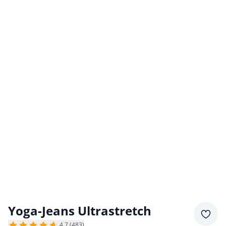
Yoga-Jeans Ultrastretch
Merkz
4,7 (483)