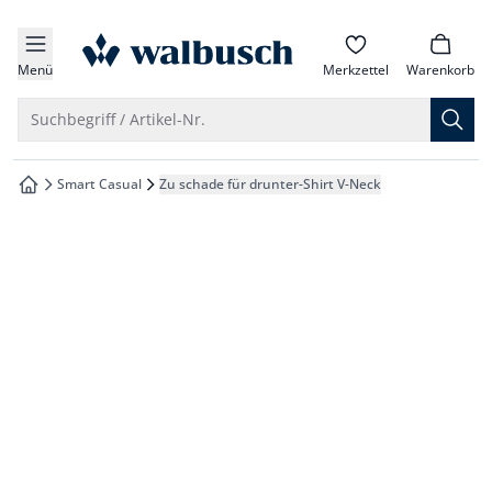
che springen
zur Startseite
vigation springen
Menü
Merkzettel
Warenkorb
inhalt springen
Suche öffnen
Suchbegriff / Artikel-Nr.
oter springen
Smart Casual
Zu schade für drunter-Shirt V-Neck
zur Startseite
hnellanmeldung springen