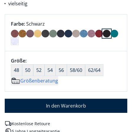
vielseitig
Farbauswahl:
aktuell ausgewählt:
Farbe:
Schwarz
Farbe Schwarz ausgewählt
Größenauswahl:
Größe:
nichts ausgewählt
48
50
52
54
56
58/60
62/64
Größenberatung
In den Warenkorb
Kostenlose Retoure
5 Jahre Langzeitgarantie