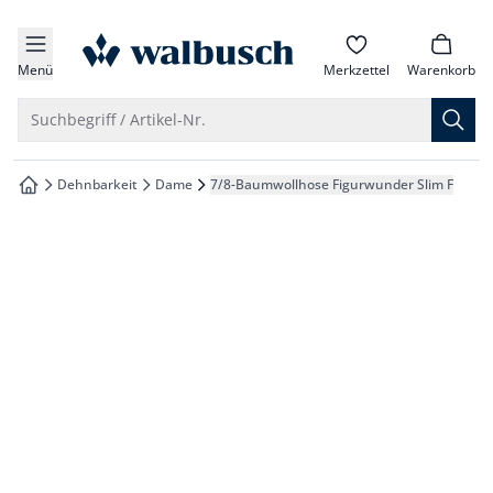
che springen
zur Startseite
vigation springen
Menü
Merkzettel
Warenkorb
inhalt springen
Suche öffnen
Suchbegriff / Artikel-Nr.
oter springen
Dehnbarkeit
Dame
7/8-Baumwollhose Figurwunder Slim F
zur Startseite
hnellanmeldung springen