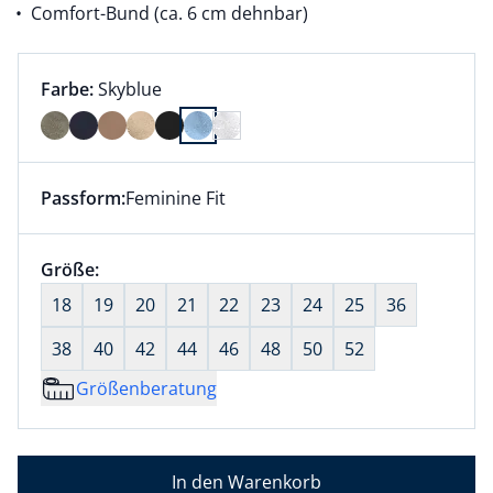
Comfort-Bund (ca. 6 cm dehnbar)
Farbauswahl:
aktuell ausgewählt:
Farbe:
Skyblue
Farbe Skyblue ausgewählt
Passform:
Feminine Fit
Dieser Artikel hat die Passform Feminine Fit. für Inf
Größenauswahl:
Größe:
nichts ausgewählt
18
19
20
21
22
23
24
25
36
38
40
42
44
46
48
50
52
Größenberatung
In den Warenkorb