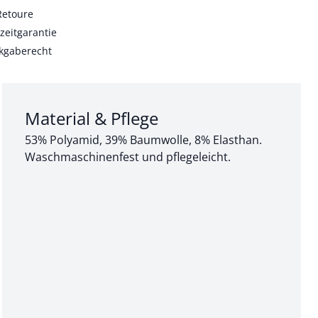
Retoure
zeitgarantie
kgaberecht
Abschnitt 3 von 3:
Material & Pflege
53% Polyamid, 39% Baumwolle, 8% Elasthan.
Waschmaschinenfest und pflegeleicht.