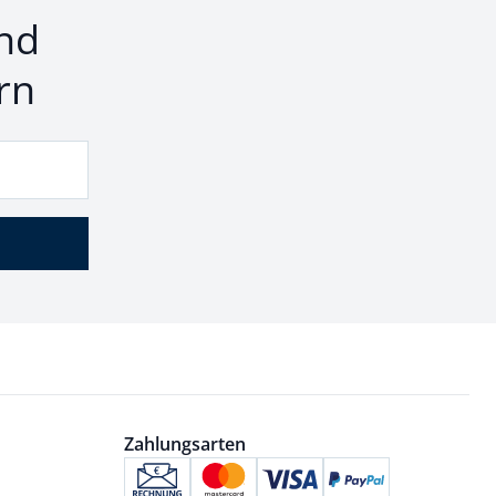
nd
rn
Zahlungsarten