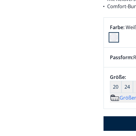
Comfort-Bun
Farbauswah
aktu
Farbe:
Wei
Farbe Weiß
Passform:
R
Dieser Arti
Größenaus
Größe:
nic
20
24
Größe