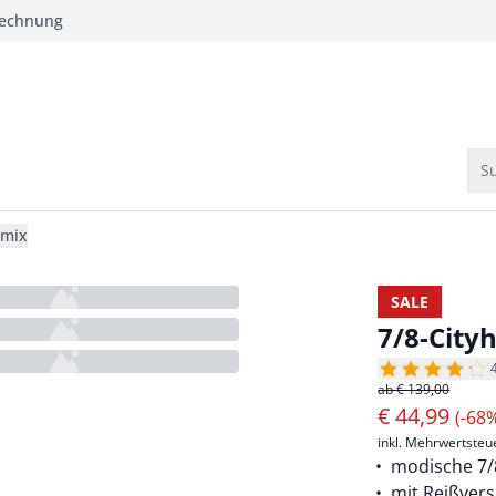
Rechnung
Su
lmix
SALE
7/8-Cit
ab € 139,00
€
44,99
(-68
inkl. Mehrwertsteu
modische 7/
mit Reißver