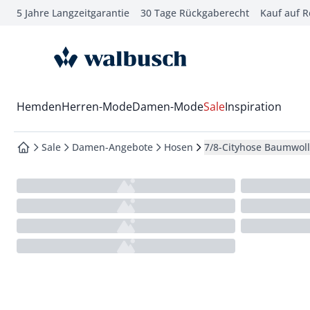
5 Jahre Langzeitgarantie
30 Tage Rückgaberecht
Kauf auf 
che springen
vigation springen
zur Startseite
inhalt springen
oter springen
Wechsel in das Menü mit Pfeil-Runter Taste
Hemden
Herren-Mode
Damen-Mode
Sale
Inspiration
hnellanmeldung springen
Sale
Damen-Angebote
Hosen
7/8-Cityhose Baumwol
zur Startseite