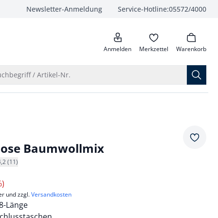
Newsletter-Anmeldung
Service-Hotline:
05572/4000
anrufen
Anmelden
Merkzettel
Warenkorb
Suche öffnen
chbegriff / Artikel-Nr.
Merkze
yhose Baumwollmix
4,2 (11)
%)
er und zzgl.
Versandkosten
8-Länge
schlusstaschen