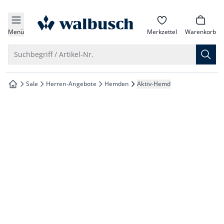
che springen
zur Startseite
vigation springen
Menü
Merkzettel
Warenkorb
inhalt springen
Suche öffnen
Suchbegriff / Artikel-Nr.
oter springen
Sale
Herren-Angebote
Hemden
Aktiv-Hemd
zur Startseite
hnellanmeldung springen