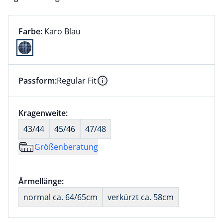
Farbauswahl:
aktuell ausgewählt:
Farbe:
Karo Blau
Farbe Karo Blau ausgewählt
Passform:
Regular Fit
Dieser Artikel hat die Passform Regular Fit. für Infor
Information
Größenauswahl:
Kragenweite:
nichts ausgewählt
43/44
45/46
47/48
Größenberatung
Größenauswahl:
Ärmellänge:
nichts ausgewählt
normal ca. 64/65cm
verkürzt ca. 58cm