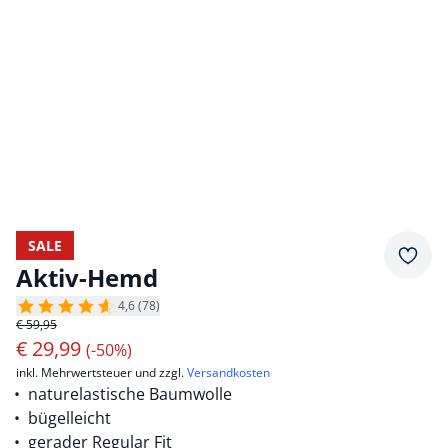
SALE
Merkz
Aktiv-Hemd
4,6 (78)
€ 59,95
€
29,99
(-50%)
inkl. Mehrwertsteuer und zzgl.
Versandkosten
naturelastische Baumwolle
bügelleicht
gerader Regular Fit