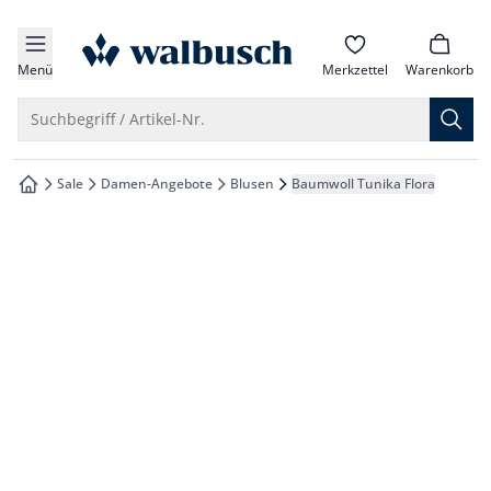
che springen
zur Startseite
vigation springen
Menü
Merkzettel
Warenkorb
inhalt springen
Suche öffnen
Suchbegriff / Artikel-Nr.
oter springen
Sale
Damen-Angebote
Blusen
Baumwoll Tunika Flora
zur Startseite
hnellanmeldung springen