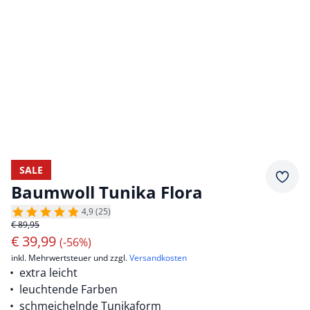
SALE
Merkz
Baumwoll Tunika Flora
4,9 (25)
€ 89,95
€
39,99
(-56%)
inkl. Mehrwertsteuer und zzgl.
Versandkosten
extra leicht
leuchtende Farben
schmeichelnde Tunikaform