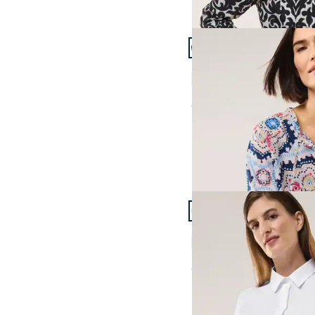
Artikel 7 von 24.
Bluse aus Baumwoll-Vo
4,4 (7)
ab
€ 89,99
Artikel 10 von 24.
Extraglatt-Hemdbluse E
5,0 (3)
ab
€ 69,99