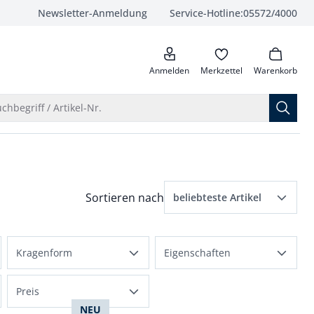
Newsletter-Anmeldung
Service-Hotline:
05572/4000
anrufen
Anmelden
Merkzettel
Warenkorb
Suche öffnen
chbegriff / Artikel-Nr.
Menü Sortierung: beliebteste Artikel ausge
Sortieren nach
beliebteste Artikel
beliebteste Artikel
Kragenform
Eigenschaften
Preis aufsteigend
Hemdblusenkragen
atmungsaktiv
Preis absteigend
Preis
Stehkragen
NEU
bügelfrei
Bewertungen