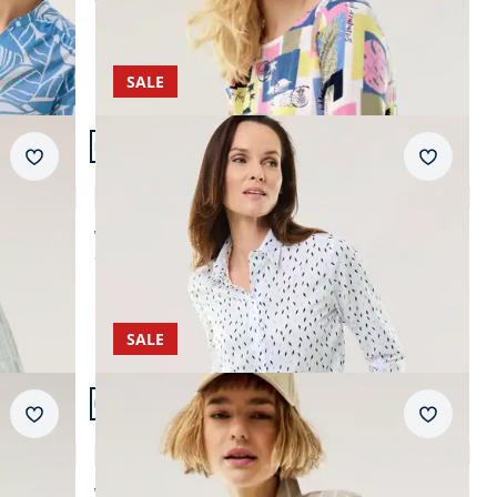
SALE
Artikel 21 von 24.
Merkzettel
Merkzet
Extraglatt Polo Bluse
4,6 (16)
ab € 79,99
ab
€ 44,99
(-44%)
SALE
Artikel 24 von 24.
Merkzettel
Merkzet
Klima-Bluse Edel-Leinen
4,9 (14)
ab € 99,99