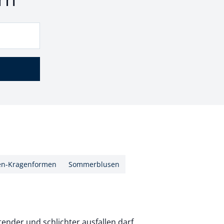
en-Kragenformen
Sommerblusen
tender und schlichter ausfallen darf.