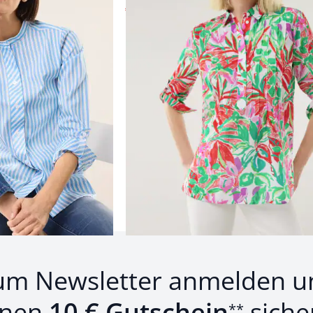
€ 39,99
(-56%)
Produkte 1 bis 24 von 48.
1
bis
24
von
48
Zurück
Weiter
zu 
um Newsletter anmelden u
inen
10 € Gutschein
siche
**