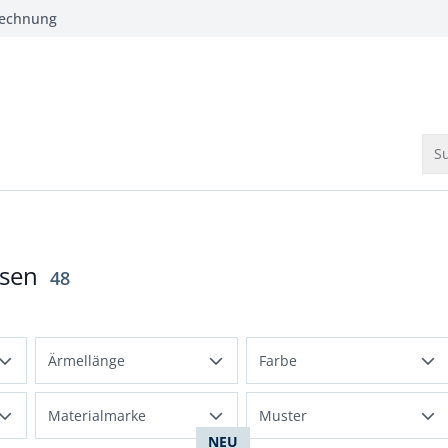
Rechnung
Su
usen
Ergebnisse
48
Ärmellänge
Farbe
Kurzarm
Mehrfarbig
Materialmarke
Muster
normal ca. 61cm
NEU
Beige