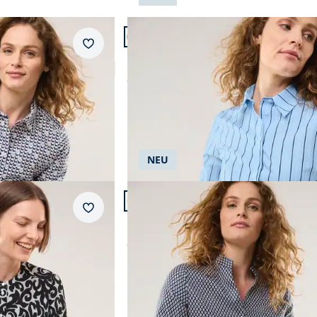
Extraglatt
gemustert
Artikel 2 von 24.
Blau
Abbrechen
Tencel
gestreift
Merkzettel
veryday 2.0
Hemdbluse aus Baumwolle gestreif
Braun
Thermolite
einfarbig
ab
€ 74,99
Gelb
Thermo
bedruckt
Grün
minimal
Abbrechen
Orange
geblümt
Abbrechen
NEU
Pink
kariert
Artikel 5 von 24.
Abbrechen
Rosé
gepunktet
Merkzettel
Extraglatt Stehkragen Bluse V-Auss
Rot
ab
€ 89,99
Schwarz
Weiß