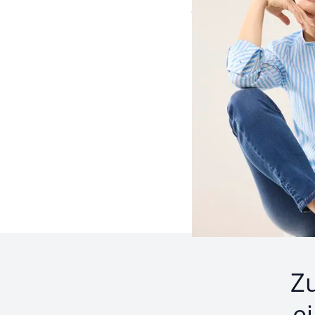
ab
€ 44,99
(-50%)
Seite 1 geladen. Zeige 
Z
e