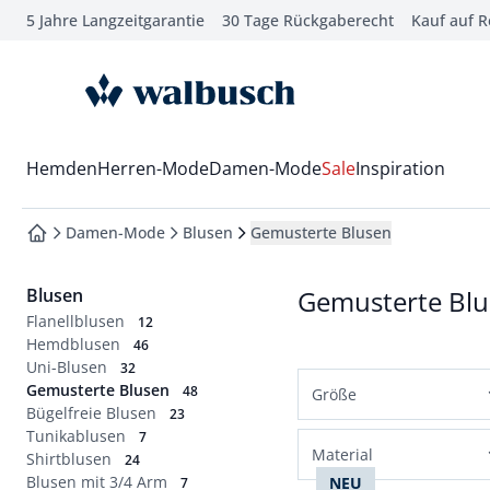
5 Jahre Langzeitgarantie
30 Tage Rückgaberecht
Kauf auf 
che springen
vigation springen
zur Startseite
inhalt springen
oter springen
Wechsel in das Menü mit Pfeil-Runter Taste
Hemden
Herren-Mode
Damen-Mode
Sale
Inspiration
hnellanmeldung springen
Damen-Mode
Blusen
Gemusterte Blusen
zur Startseite
Blusen
Gemusterte Bl
Flanellblusen
12
Hemdblusen
46
Uni-Blusen
32
Gemusterte Blusen
48
Größe
Bügelfreie Blusen
23
Tunikablusen
Normalgrößen
7
Material
Shirtblusen
24
36
38
40
42
Blusen mit 3/4 Arm
NEU
7