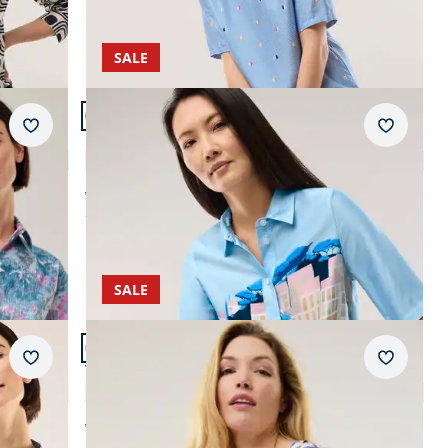
SALE
Artikel 15 von 24.
Merkzettel
Merkzet
Polo Bluse aus Viskose
4,8 (6)
ab € 74,99
ab
€ 34,99
(-53%)
SALE
Artikel 18 von 24.
Merkzettel
Merkzet
T-Shirt-Bluse Extra Leicht
4,8 (34)
ab € 64,95
ab
€ 29,99
(-54%)