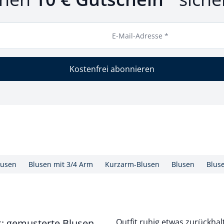
E-Mail-Adresse *
Kostenfrei abonnieren
lusen
Blusen mit 3/4 Arm
Kurzarm-Blusen
Blusen
Blus
k: gemusterte Blusen
Outfit ruhig etwas zurückhal