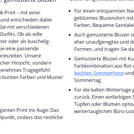
Für einen entspannten Nac
-Print – mit einer
geblümtes Blusenshirt mit
s und entscheiden dabei
Farben. Bequeme Sandalen
 Sie mit verschiedenen
utfits. Ob als edle
Auch gemusterte Blusen sin
er oder als kuschelig-
eher unaufgeregtes und d
Formen, und tragen Sie d
hreszeiten. Unsere
Gemusterte Blusen mit Kur
cher Hinsicht, sondern
Farbkombination aus Rot u
ngenehmes Tragegefühl.
leichten Sommerhose
und einem Hut wie gemacht für einen warmen
en bunten Farben und Muster
Sommertag.
Für die kalten Wintertage 
zurück. Einen einfarbigen 
Tupfen oder Blumen optisc
aganten Print ins Auge: Das
wintertauglichen Büro-Loo
lpunkt, sodass das restliche