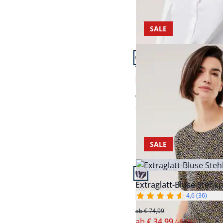
SALE
Artikel 13 von 24.
T-Shirt-Bluse Extra Leic
4,4 (19)
ab € 64,99
ab
€ 29,99
(-54%)
SALE
Artikel 16 von 24.
Extraglatt-Bluse Stehk
4,6 (36)
ab € 74,99
ab
€ 34,99
(-53%)