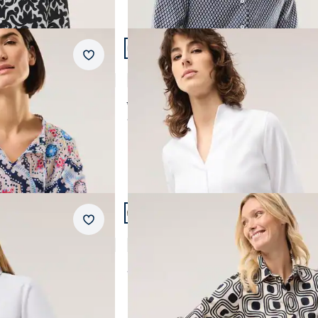
Artikel 8 von 24.
Merkzettel
ile
Extraglatt-Bluse Kelchkragen
4,7 (10)
ab € 79,99
ab
€ 34,99
(-56%)
AI
Artikel 11 von 24.
+2
Merkzettel
veryday 2.0
Baumwollbluse mit langer Mansche
4,8 (13)
ab
€ 89,99