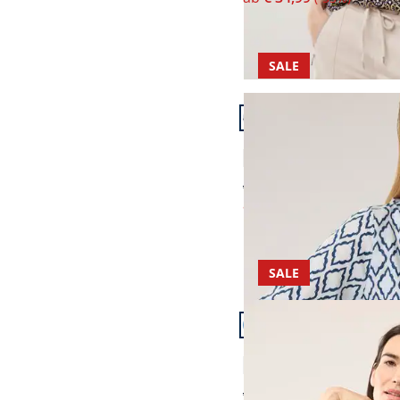
SALE
Artikel 19 von 24.
+1
Extraglatt-Hemdbluse E
4,9 (40)
ab € 69,99
ab
€ 34,99
(-50%)
SALE
Artikel 22 von 24.
+1
Extraglatt Stehkragen 
4,8 (18)
ab € 89,99