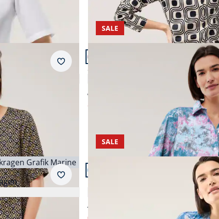
SALE
Artikel 14 von 24.
Merkzettel
ht
Seersucker Hemdbluse
4,4 (25)
ab € 74,99
ab
€ 34,99
(-53%)
SALE
Artikel 17 von 24.
Merkzettel
ragen
Perfect Match Bluse
4,7 (50)
€ 64,99
€ 29,99
(-54%)