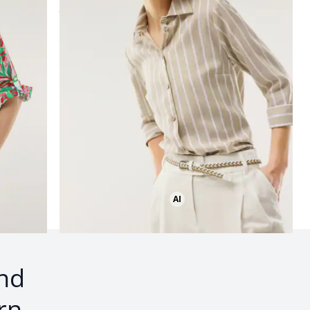
ab
€ 59,99
(-40%)
Seite 2
AI
Bild mit Hilfe von KI erstellt
nd
rn