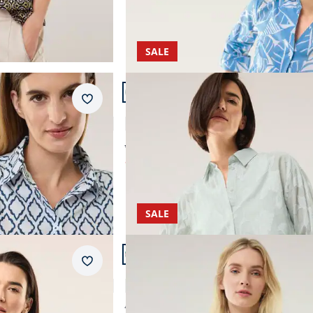
SALE
Artikel 20 von 24.
Merkzettel
veryday 2.0
Hemdbluse mit Streifen
4,1 (14)
ab € 89,99
ab
€ 39,99
(-56%)
SALE
Artikel 23 von 24.
Merkzettel
Bluse
Baumwoll Tunika Flora
4,9 (25)
€ 89,95