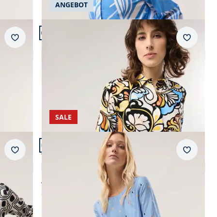
ANGEBOT
Reißverschluss
Artikel 9 von 24.
Merkzettel
Merkzet
Hemdbluse Leinenmix
5,0 (3)
Einzelpreis ab
€ 89,99
SALE
Artikel 12 von 24.
Merkzettel
Merkzet
tte
T-Shirt-Bluse Extra Leicht
4,5 (28)
ab € 64,99
ab
€ 29,99
(-54%)