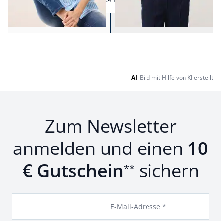
Seite 1 geladen. Zeige Produkte 1 bis 24 von 34.
Zurück
Weiter
zu Seite 2
AI
Bild mit Hilfe von KI erstellt
Zum Newsletter
anmelden und einen
10
€ Gutschein
sichern
**
E-Mail-Adresse *