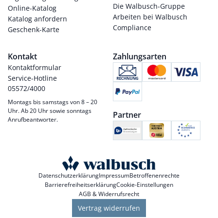
Die Walbusch-Gruppe
Online-Katalog
Arbeiten bei Walbusch
Katalog anfordern
Compliance
Geschenk-Karte
Kontakt
Zahlungsarten
Kontaktformular
Service-Hotline
05572/4000
Montags bis samstags von 8 – 20
Uhr. Ab 20 Uhr sowie sonntags
Partner
Anrufbeantworter.
Datenschutzerklärung
Impressum
Betroffenenrechte
Barrierefreiheitserklärung
Cookie-Einstellungen
AGB & Widerrufsrecht
Vertrag widerrufen