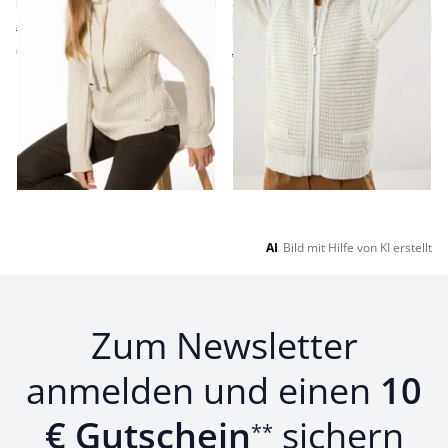
Sommertweed
4,4 (5)
€ 209,99
€ 59,99
(-71%)
ab € 139,99
ab
€ 69,99
(-50%)
Seite 1 geladen. Zeige Produkte 1 bis 10 von 10.
AI
Bild mit Hilfe von KI erstellt
Zum Newsletter
anmelden und einen
10
€ Gutschein
sichern
**