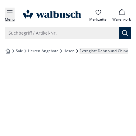
che springen
zur Startseite
vigation springen
Menü
Merkzettel
Warenkorb
inhalt springen
Suche öffnen
Suchbegriff / Artikel-Nr.
oter springen
Sale
Herren-Angebote
Hosen
Extraglatt Dehnbund-Chino
zur Startseite
hnellanmeldung springen