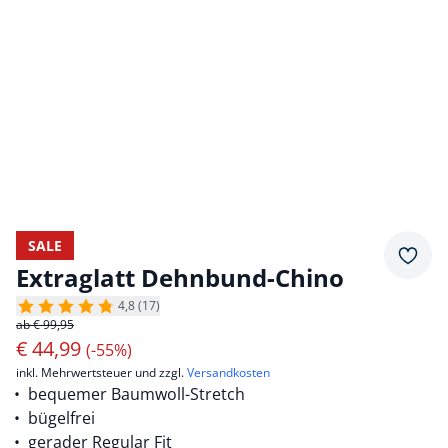
SALE
Merkz
Extraglatt Dehnbund-Chino
4,8 (17)
ab € 99,95
€
44,99
(-55%)
inkl. Mehrwertsteuer und zzgl.
Versandkosten
bequemer Baumwoll-Stretch
bügelfrei
gerader Regular Fit