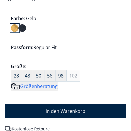
Farbauswahl:
aktuell ausgewählt:
Farbe:
Gelb
Farbe Gelb ausgewählt
Passform:
Regular Fit
Dieser Artikel hat die Passform Regular Fit. für Infor
Größenauswahl:
Größe:
nichts ausgewählt
28
48
50
56
98
102
Größenberatung
In den Warenkorb
Kostenlose Retoure