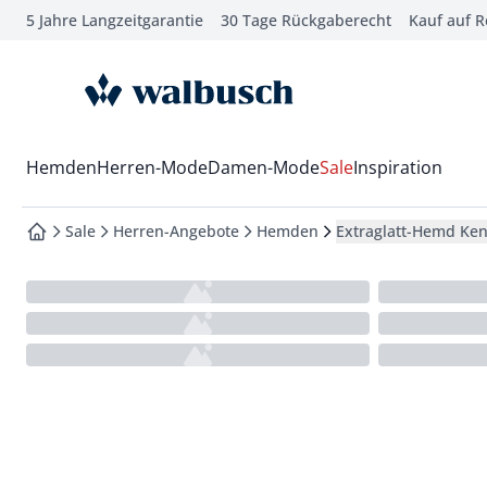
5 Jahre Langzeitgarantie
30 Tage Rückgaberecht
Kauf auf 
che springen
vigation springen
zur Startseite
inhalt springen
oter springen
Wechsel in das Menü mit Pfeil-Runter Taste
Hemden
Herren-Mode
Damen-Mode
Sale
Inspiration
hnellanmeldung springen
Sale
Herren-Angebote
Hemden
Extraglatt-Hemd Ke
zur Startseite