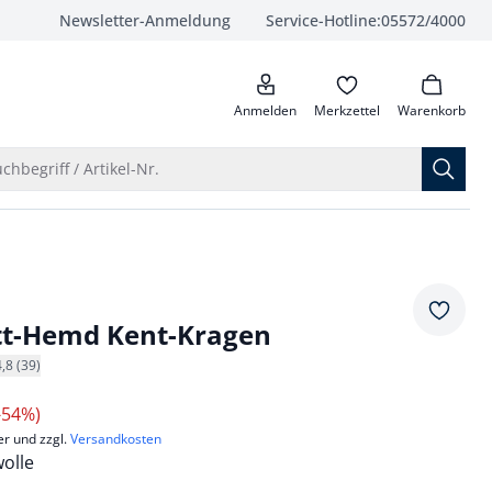
Newsletter-Anmeldung
Service-Hotline:
05572/4000
anrufen
Anmelden
Merkzettel
Warenkorb
Suche öffnen
chbegriff / Artikel-Nr.
Merkze
tt-Hemd Kent-Kragen
4,8 (39)
-54%)
er und zzgl.
Versandkosten
olle