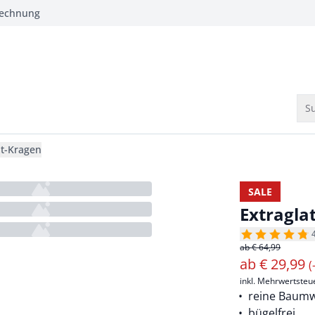
Rechnung
Su
nt-Kragen
SALE
Extragla
ab € 64,99
ab
€
29,99
(
inkl. Mehrwertsteu
reine Baumw
bügelfrei