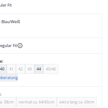
lar Fit
l:
ell ausgewählt:
 Blau/Weiß
 Blau/Weiß ausgewählt
egular Fit
kel hat die Passform Regular Fit. für Informationen zu Pass
Information
wahl:
e:
nichts ausgewählt
40
41
42
43
44
45/46
nberatung
wahl:
 Kurzarm ausgewählt
:
aktuell ausgewählt: Kurzarm
ca. 58cm
normal ca. 64/65cm
extra lang ca. 69cm