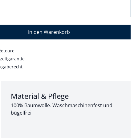
In den Warenkorb
Retoure
zeitgarantie
kgaberecht
Abschnitt 3 von 3:
Material & Pflege
100% Baumwolle. Waschmaschinenfest und
bügelfrei.