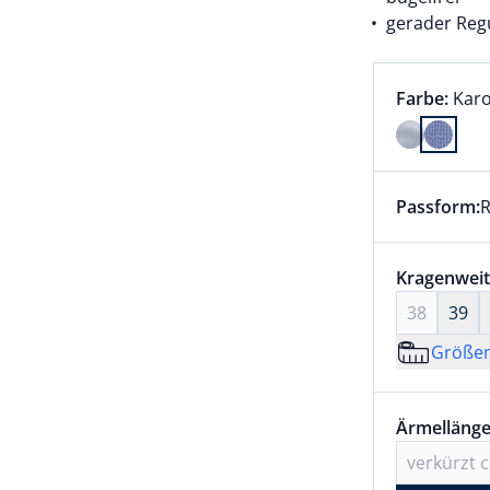
gerader Regu
Farbauswah
aktu
Farbe:
Karo
Farbe Karo
Passform:
R
Dieser Arti
Größenaus
Kragenweit
38
39
Größe
Größenaus
Ärmellänge
Ärmellänge
verkürzt 