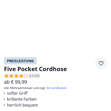
PREISLEISTUNG
Merkz
Five Pocket Cordhose
4,2 (20)
ab
€
99,99
inkl. Mehrwertsteuer und zzgl.
Versandkosten
softer Griff
brillante Farben
herrlich bequem