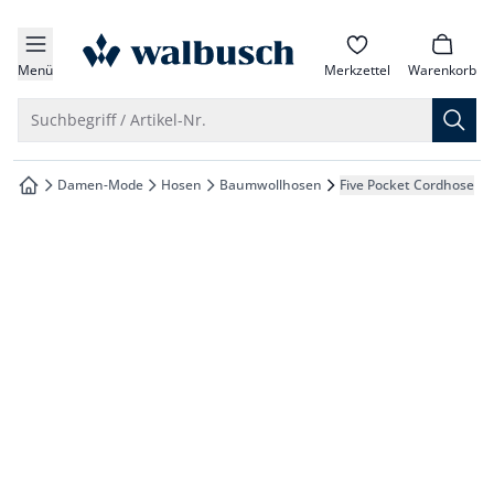
che springen
zur Startseite
vigation springen
Menü
Merkzettel
Warenkorb
inhalt springen
Suche öffnen
Suchbegriff / Artikel-Nr.
oter springen
Damen-Mode
Hosen
Baumwollhosen
Five Pocket Cordhose
zur Startseite
hnellanmeldung springen