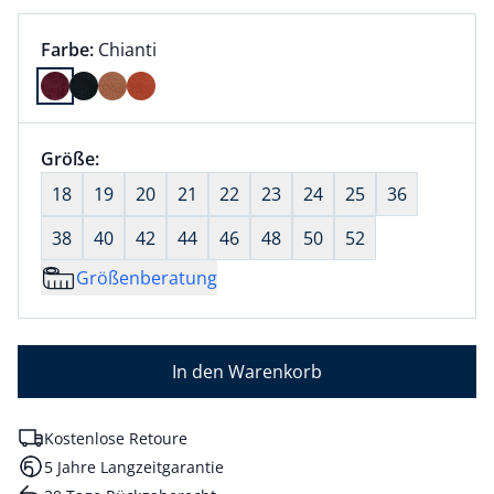
Farbauswahl:
aktuell ausgewählt:
Farbe:
Chianti
Farbe Chianti ausgewählt
Größenauswahl:
Größe:
nichts ausgewählt
18
19
20
21
22
23
24
25
36
38
40
42
44
46
48
50
52
Größenberatung
In den Warenkorb
Kostenlose Retoure
5 Jahre Langzeitgarantie