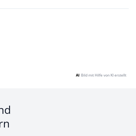
Loading...
AI
Bild mit Hilfe von KI erstellt
nd
rn