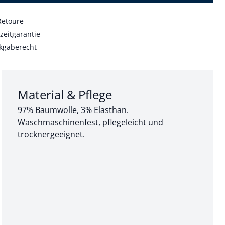
Retoure
zeitgarantie
kgaberecht
Abschnitt 3 von 3:
Material & Pflege
97% Baumwolle, 3% Elasthan.
Waschmaschinenfest, pflegeleicht und
trocknergeeignet.