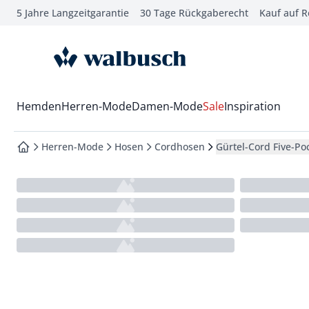
5 Jahre Langzeitgarantie
30 Tage Rückgaberecht
Kauf auf 
che springen
vigation springen
zur Startseite
inhalt springen
oter springen
Wechsel in das Menü mit Pfeil-Runter Taste
Hemden
Herren-Mode
Damen-Mode
Sale
Inspiration
hnellanmeldung springen
Herren-Mode
Hosen
Cordhosen
Gürtel-Cord Five-Po
zur Startseite