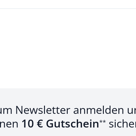
Loading...
um Newsletter anmelden u
inen
10 € Gutschein
siche
**