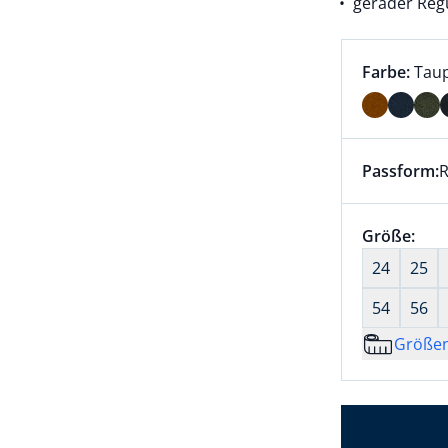
gerader Regu
Farbauswah
aktu
Farbe:
Tau
Farbe Taup
Passform:
R
Dieser Arti
Größenaus
Größe:
nic
24
25
54
56
Größe