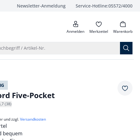
Newsletter-Anmeldung
Service-Hotline:
05572/4000
anrufen
Anmelden
Merkzettel
Warenkorb
Suche öffnen
chbegriff / Artikel-Nr.
NG
Merkze
ord Five-Pocket
4,7 (38)
er und zzgl.
Versandkosten
rtel
nd bequem