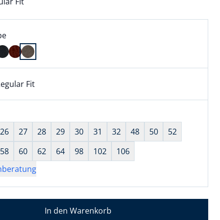
lar Fit
l:
ell ausgewählt:
pe
e ausgewählt
egular Fit
kel hat die Passform Regular Fit. für Informationen zu Pass
wahl:
hts ausgewählt
26
27
28
29
30
31
32
48
50
52
58
60
62
64
98
102
106
nberatung
In den Warenkorb