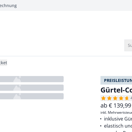
Rechnung
Su
cket
PREISLEISTU
Gürtel-C
ab
€
139,99
inkl. Mehrwertsteu
inklusive Gü
elastisch u