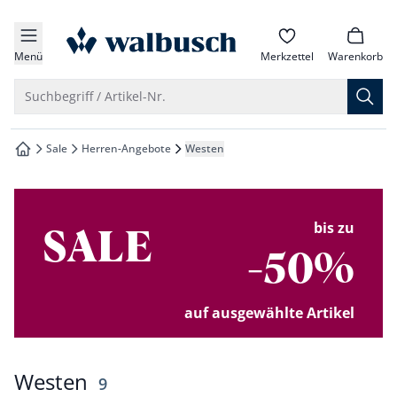
che springen
zur Startseite
vigation springen
Menü
Merkzettel
Warenkorb
inhalt springen
Suche öffnen
Suchbegriff / Artikel-Nr.
oter springen
Sale
Herren-Angebote
Westen
zur Startseite
hnellanmeldung springen
bis zu
SALE
-50%
auf ausgewählte Artikel
Westen
Ergebnisse
9