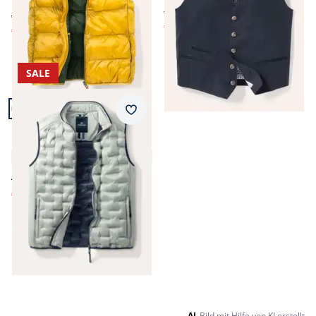
ab € 99,99
ab € 139,00
€ 39,99
(-60%)
€ 49,99
(-64%)
SALE
Artikel 9 von 9.
Merkzettel
Klimakammern
Leichtweste
4,6 (20)
€ 119,00
€ 82,99
(-30%)
Seite 1 geladen. Zeige Produkte 1 bis 9 von 9.
AI
Bild mit Hilfe von KI erstellt