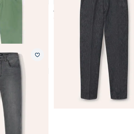
4,8 (4)
ab € 149,99
ab
€ 79,99
(-47%)
Merkzettel
Produkte 1 bis 19 von 19.