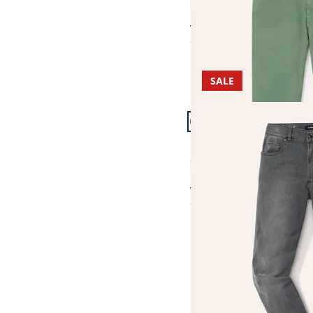
4,5 (6)
ab € 129,99
ab
€ 69,99
(-46%)
SALE
Artikel 19 von 19.
Passform Modern Fit.
Modern Fit
Comfort-Flex Jeans
4,7 (32)
ab € 129,99
ab
€ 74,99
(-42%)
Seite 1 geladen. Zeige 