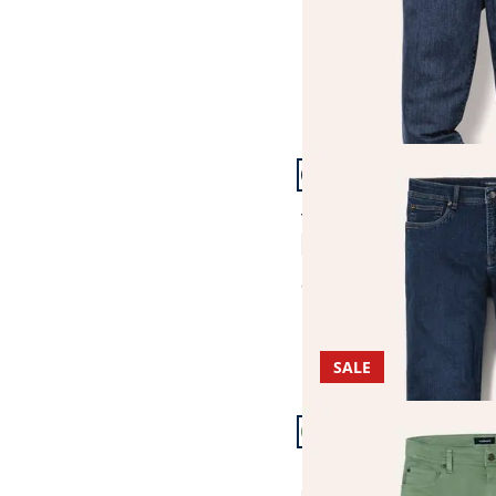
Artikel 13 von 19.
+1
Passform Regular Fit.
Regular Fit
Thermojeans Five Pocke
4,8 (61)
ab
€ 139,99
SALE
Artikel 16 von 19.
Passform Modern Fit.
Modern Fit
Coloured Jeans