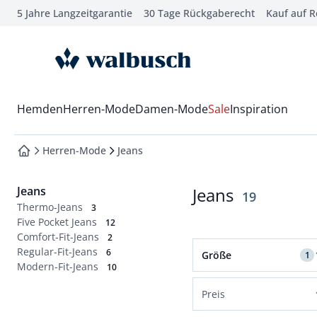
5 Jahre Langzeitgarantie
30 Tage Rückgaberecht
Kauf auf 
che springen
vigation springen
zur Startseite
inhalt springen
oter springen
Wechsel in das Menü mit Pfeil-Runter Taste
Hemden
Herren-Mode
Damen-Mode
Sale
Inspiration
hnellanmeldung springen
Herren-Mode
Jeans
zur Startseite
Jeans
Jeans
Ergebnisse
19
Thermo-Jeans
3
Five Pocket Jeans
12
Comfort-Fit-Jeans
2
Filter für Größe 48 an
Regular-Fit-Jeans
6
Größe
1
Modern-Fit-Jeans
10
Normalgrößen
Preis
48
50
52
54