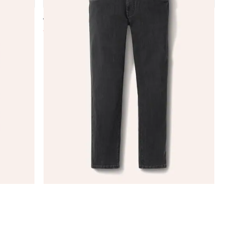
4,8 (93)
ab € 129,99
ab
€ 39,99
(-69%)