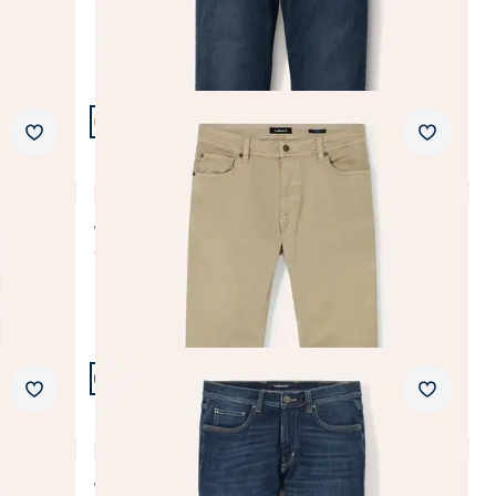
Artikel 9 von 19.
+1
Passform Modern Fit.
Merkzettel
Merkzet
Modern Fit
Coloured Jeans
4,8 (6)
ab € 129,99
ab
€ 99,99
(-23%)
Artikel 12 von 19.
+2
Passform Modern Fit.
Merkzettel
Merkzet
Modern Fit
Comfort-Jeans Cashmereweich
4,7 (42)
ab € 129,99