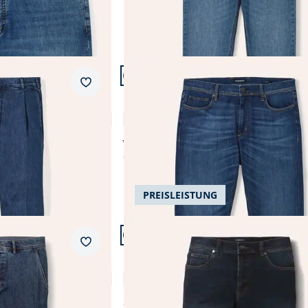
Artikel 8 von 19.
+2
Passform Regular Fit.
Merkzettel
Regular Fit
tenjeans
Charakter-Jeans
4,7 (7)
ab € 129,99
ab
€ 99,99
(-23%)
PREISLEISTUNG
Artikel 11 von 19.
+4
Passform Regular Fit.
Merkzettel
Regular Fit
Husky-Jeans Five Pocket
4,5 (181)
ab
€ 99,99