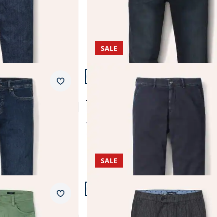
SALE
Artikel 14 von 19.
Passform Modern Fit.
Merkzettel
Modern Fit
t 2.0
Jogger-Jeans Chino
4,8 (35)
ab € 99,99
ab
€ 54,99
(-45%)
SALE
Artikel 17 von 19.
Passform Modern Fit.
Merkzettel
Modern Fit
Premium Chino