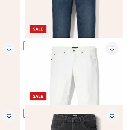
ab
€ 99,99
(-23%)
SALE
Artikel 15 von 19.
Passform Modern Fit.
Merkzettel
Merkzet
Modern Fit
Ultraleicht-Jeans Klimakontrolle
4,7 (63)
ab € 129,99
ab
€ 69,99
(-46%)
SALE
Artikel 18 von 19.
+1
Passform Modern Fit.
Merkzettel
Merkzet
Modern Fit
T400 Sportjeans Modern Fit