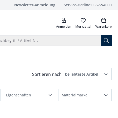
Newsletter-Anmeldung
Service-Hotline:
05572/4000
anrufen
Anmelden
Merkzettel
Warenkorb
Suche öffnen
chbegriff / Artikel-Nr.
Menü Sortierung: beliebteste Artikel ausge
Sortieren nach
beliebteste Artikel
beliebteste Artikel
Eigenschaften
Materialmarke
Preis aufsteigend
dehnbar
Coolmax
Preis absteigend
flexibler Bund
Extraglatt
Bewertungen