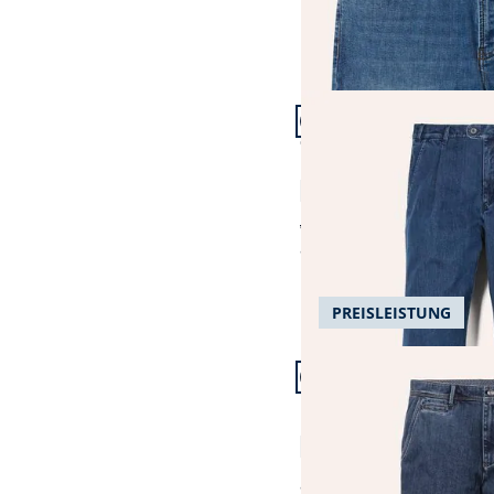
Artikel 7 von 19.
+1
Passform Comfort Fit.
Comfort Fit
Extraglatt Flex-Bundfal
4,7 (183)
ab € 129,99
ab
€ 99,99
(-23%)
PREISLEISTUNG
Artikel 10 von 19.
+2
Passform Regular Fit.
Regular Fit
Husky-Jeans Chino
4,6 (203)
ab
€ 99,99