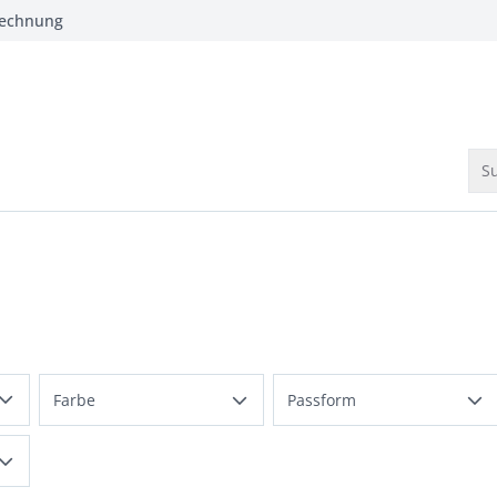
Rechnung
Su
gewendet
Farbe
Passform
Beige
normale Größen
Blau
Regular Fit