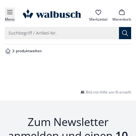
che springen
zur Startseite
vigation springen
Menü
Merkzettel
Warenkorb
inhalt springen
Suche öffnen
Suchbegriff / Artikel-Nr.
oter springen
produktwelten
zur Startseite
hnellanmeldung springen
AI
Bild mit Hilfe von KI erstellt
Zum Newsletter
anmelden und einen
10