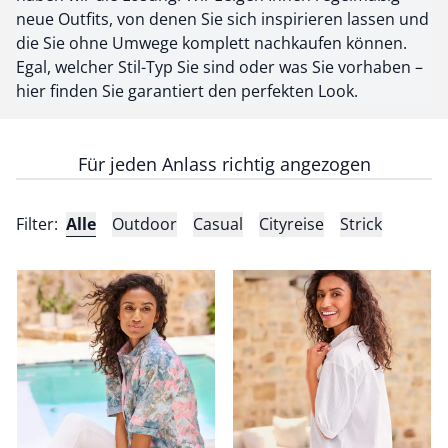
neue Outfits, von denen Sie sich inspirieren lassen und
die Sie ohne Umwege komplett nachkaufen können.
Egal, welcher Stil-Typ Sie sind oder was Sie vorhaben –
hier finden Sie garantiert den perfekten Look.
Für jeden Anlass richtig angezogen
Filter:
Alle
Outdoor
Casual
Cityreise
Strick
undefined
Seersucker Hemdbluse
Passform Outfit.
Seersucker Hemdbluse
Passform Outfit.