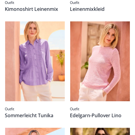
Outfit
Outfit
Kimonoshirt Leinenmix
Leinenmixkleid
Sommerleicht Tunika
Passform Outfit.
Edelgarn-Pullover Lino
Passform Outfit.
Outfit
Outfit
Sommerleicht Tunika
Edelgarn-Pullover Lino
Edelgarn-Pullover Lino
Passform Outfit.
Kimono-Pullover Baumwollj
Passform Outfit.