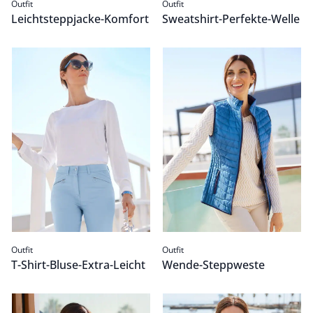
Outfit
Outfit
Leichtsteppjacke-Komfort
Sweatshirt-Perfekte-Welle
T-Shirt-Bluse-Extra-Leicht
Passform Outfit.
Wende-Steppweste
Passform Outfit.
Outfit
Outfit
T-Shirt-Bluse-Extra-Leicht
Wende-Steppweste
Boucle-Pullover-Multicolor
Passform Outfit.
Baumwoll-Zip-Strickweste
Passform Outfit.