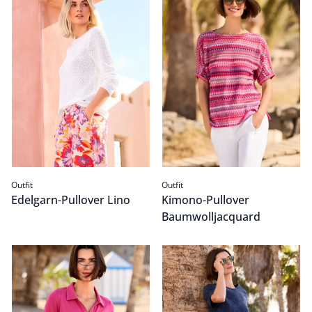
Outfit
Outfit
Edelgarn-Pullover Lino
Kimono-Pullover
Baumwolljacquard
Poloshirt Lochstickerei
Passform Outfit.
Jacquardkleid
Passform Outfit.