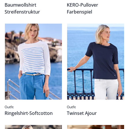
Baumwollshirt
KERO-Pullover
Streifenstruktur
Farbenspiel
Ringelshirt-Softcotton
Passform Outfit.
Twinset Ajour
Passform Outfit.
Outfit
Outfit
Ringelshirt-Softcotton
Twinset Ajour
Sommerjacke Baumwolltouch
Passform Outfit.
Baumwoll-Strickjacke Happy
Passform Outfit.