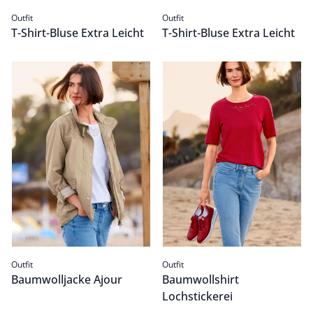
Outfit
Outfit
T-Shirt-Bluse Extra Leicht
T-Shirt-Bluse Extra Leicht
Baumwolljacke Ajour
Passform Outfit.
Baumwollshirt Lochstickerei
Passform Outfit.
Outfit
Outfit
Baumwolljacke Ajour
Baumwollshirt
Lochstickerei