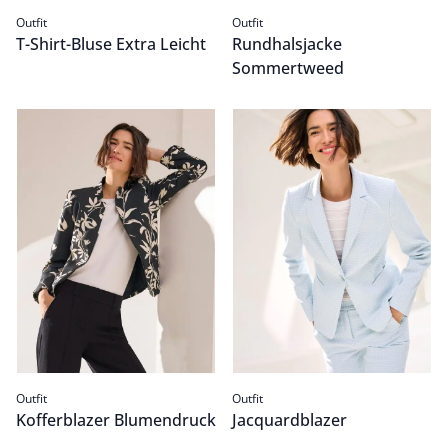
Outfit
Outfit
T-Shirt-Bluse Extra Leicht
Rundhalsjacke
Sommertweed
Kofferblazer Blumendruck
Passform Outfit.
Jacquardblazer
Passform Outfit.
Outfit
Outfit
Kofferblazer Blumendruck
Jacquardblazer