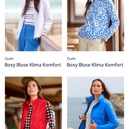
Outfit
Outfit
Boxy Bluse Klima Komfort
Boxy Bluse Klima Komfort
Struktur Jerseyweste
Passform Outfit.
Leichtsteppjacke Traveller
Passform Outfit.