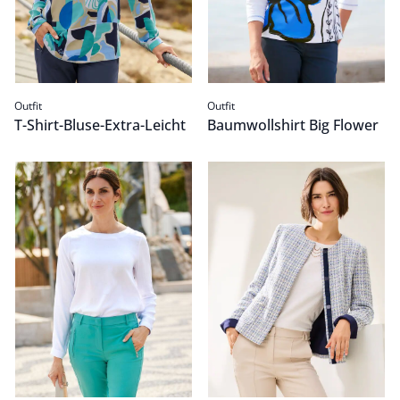
Outfit
Outfit
T-Shirt-Bluse-Extra-Leicht
Baumwollshirt Big Flower
T-Shirt-Bluse Extra Leicht
Passform Outfit.
Rundhalsjacke Sommertwee
Passform Outfit.