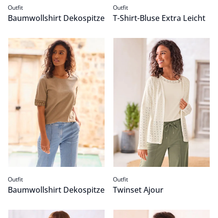
Outfit
Outfit
Baumwollshirt Dekospitze
T-Shirt-Bluse Extra Leicht
Baumwollshirt Dekospitze
Passform Outfit.
Twinset Ajour
Passform Outfit.
Outfit
Outfit
Baumwollshirt Dekospitze
Twinset Ajour
Kimonoshirt Florida
Passform Outfit.
Baumwollshirt Dekospitze
Passform Outfit.