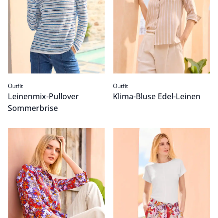
Outfit
Outfit
Leinenmix-Pullover
Klima-Bluse Edel-Leinen
Sommerbrise
Klima-Bluse Edel-Leinen
Passform Outfit.
Kimonoshirt Leinenmix
Passform Outfit.