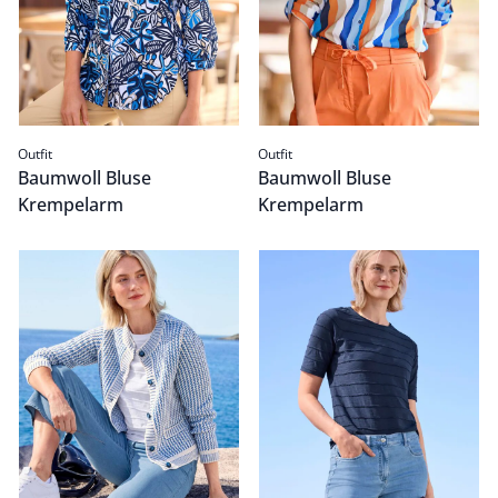
Outfit
Outfit
Baumwoll Bluse
Baumwoll Bluse
Krempelarm
Krempelarm
Strickjacke Chic & Go
Passform Outfit.
Baumwollshirt Streifenstruk
Passform Outfit.