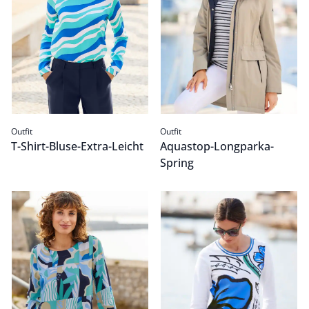
Outfit
Outfit
T-Shirt-Bluse-Extra-Leicht
Aquastop-Longparka-
Spring
T-Shirt-Bluse-Extra-Leicht
Passform Outfit.
Baumwollshirt Big Flower
Passform Outfit.