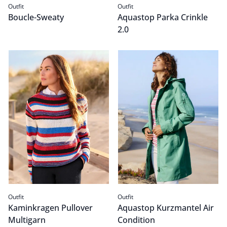
Outfit
Outfit
Boucle-Sweaty
Aquastop Parka Crinkle
2.0
Kaminkragen Pullover Multigarn
Passform Outfit.
Aquastop Kurzmantel Air Co
Passform Outfit.
Outfit
Outfit
Kaminkragen Pullover
Aquastop Kurzmantel Air
Multigarn
Condition