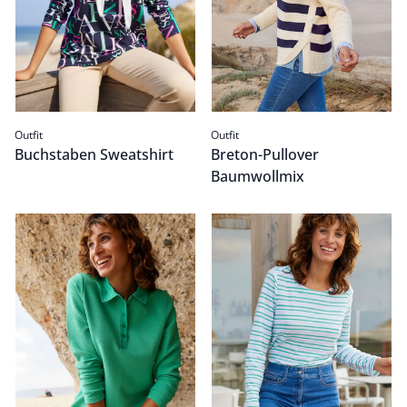
Outfit
Outfit
Buchstaben Sweatshirt
Breton-Pullover
Baumwollmix
Ottoman Polo
Passform Outfit.
Baumwollshirt Wellenreiter
Passform Outfit.