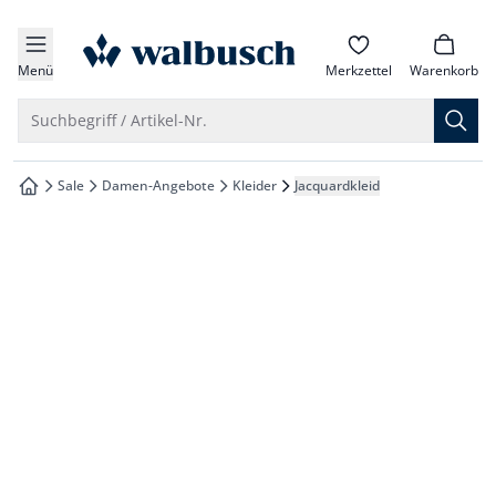
che springen
zur Startseite
vigation springen
Menü
Merkzettel
Warenkorb
inhalt springen
Suche öffnen
Suchbegriff / Artikel-Nr.
oter springen
Sale
Damen-Angebote
Kleider
Jacquardkleid
zur Startseite
hnellanmeldung springen