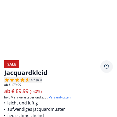
SALE
Merkz
Jacquardkleid
4,6 (83)
ab € 179,99
ab
€
89,99
(-50%)
inkl. Mehrwertsteuer und zzgl.
Versandkosten
leicht und luftig
aufwendiges Jacquardmuster
figurschmeichelnd