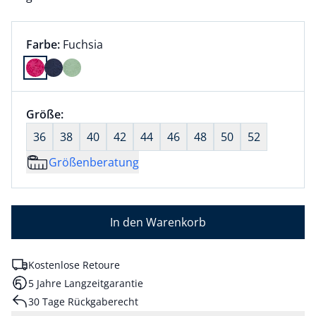
Farbauswahl:
aktuell ausgewählt:
Farbe:
Fuchsia
Farbe Fuchsia ausgewählt
Größenauswahl:
Größe:
nichts ausgewählt
36
38
40
42
44
46
48
50
52
Größenberatung
In den Warenkorb
Kostenlose Retoure
5 Jahre Langzeitgarantie
30 Tage Rückgaberecht