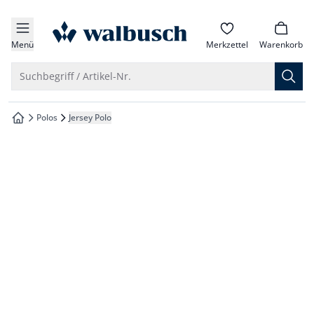
che springen
zur Startseite
vigation springen
Menü
Merkzettel
Warenkorb
inhalt springen
Suche öffnen
Suchbegriff / Artikel-Nr.
oter springen
Polos
Jersey Polo
zur Startseite
hnellanmeldung springen