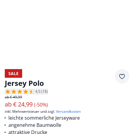
SALE
Merkz
Jersey Polo
4,5 (18)
ab € 49,99
ab
€
24,99
(-50%)
inkl. Mehrwertsteuer und zzgl.
Versandkosten
leichte sommerliche Jerseyware
angenehme Baumwolle
attraktive Drucke