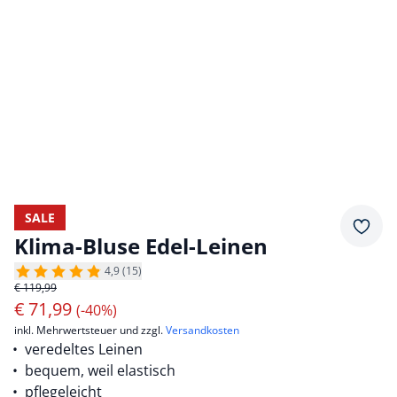
SALE
Merkz
Klima-Bluse Edel-Leinen
4,9 (15)
€ 119,99
€
71,99
(-40%)
inkl. Mehrwertsteuer und zzgl.
Versandkosten
veredeltes Leinen
bequem, weil elastisch
pflegeleicht