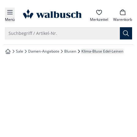
che springen
zur Startseite
vigation springen
Menü
Merkzettel
Warenkorb
inhalt springen
Suche öffnen
Suchbegriff / Artikel-Nr.
oter springen
Sale
Damen-Angebote
Blusen
Klima-Bluse Edel-Leinen
zur Startseite
hnellanmeldung springen