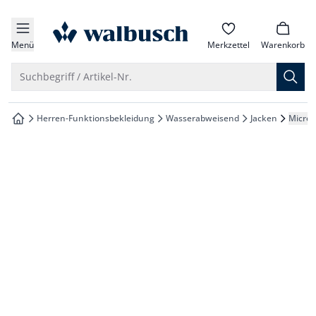
che springen
zur Startseite
vigation springen
Menü
Merkzettel
Warenkorb
inhalt springen
Suche öffnen
Suchbegriff / Artikel-Nr.
oter springen
Herren-Funktionsbekleidung
Wasserabweisend
Jacken
Microf
zur Startseite
hnellanmeldung springen