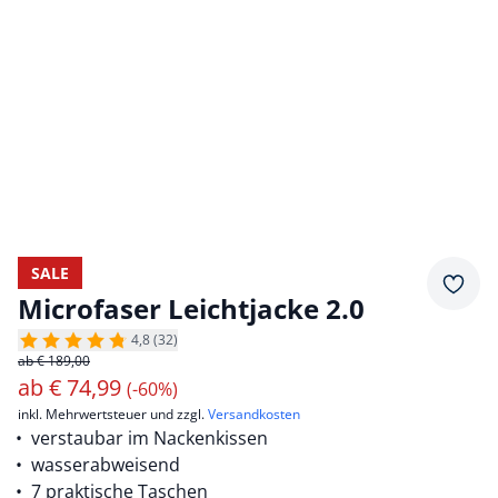
SALE
Merkz
Microfaser Leichtjacke 2.0
4,8 (32)
ab € 189,00
ab
€
74,99
(-60%)
inkl. Mehrwertsteuer und zzgl.
Versandkosten
verstaubar im Nackenkissen
wasserabweisend
7 praktische Taschen