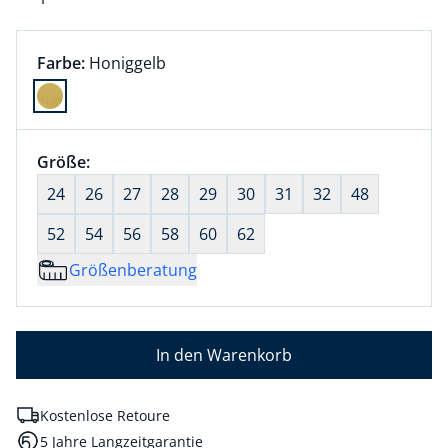
Farbauswahl:
aktuell ausgewählt:
Farbe:
Honiggelb
Farbe Honiggelb ausgewählt
Größenauswahl:
Größe:
nichts ausgewählt
24
26
27
28
29
30
31
32
48
52
54
56
58
60
62
Größenberatung
In den Warenkorb
Kostenlose Retoure
5 Jahre Langzeitgarantie