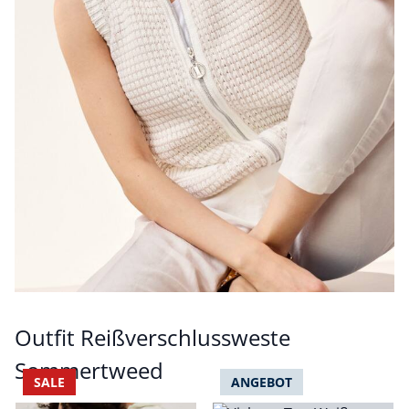
Outfit Reißverschlussweste
Sommertweed
SALE
ANGEBOT