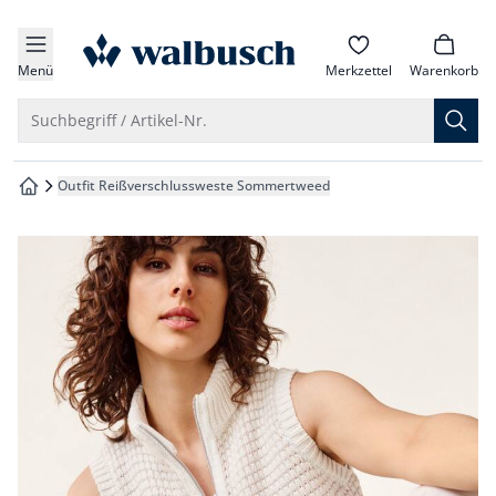
che springen
zur Startseite
vigation springen
Menü
Merkzettel
Warenkorb
inhalt springen
Suche öffnen
Suchbegriff / Artikel-Nr.
oter springen
Outfit Reißverschlussweste Sommertweed
zur Startseite
hnellanmeldung springen