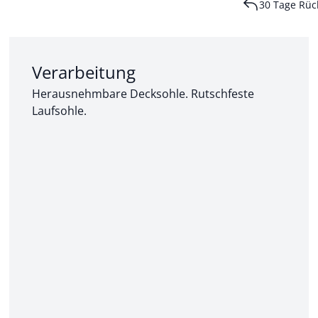
30 Tage Rüc
Abschnitt 2 von 3:
Verarbeitung
Herausnehmbare Decksohle. Rutschfeste
Laufsohle.