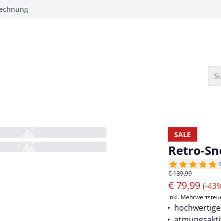
Rechnung
Su
SALE
Retro-Sn
€ 139,99
€
79,99
(-43
inkl. Mehrwertsteu
hochwertige
atmungsakti