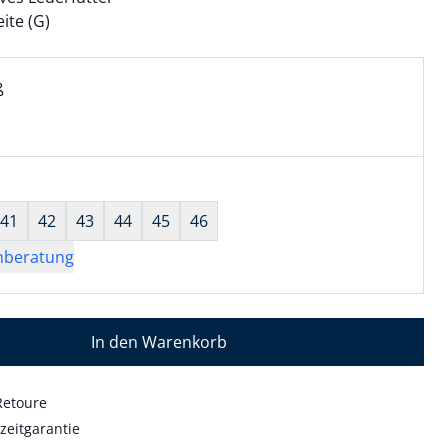
te (G)
l:
ell ausgewählt:
ß
 ausgewählt
wahl:
hts ausgewählt
41
42
43
44
45
46
nberatung
In den Warenkorb
Retoure
zeitgarantie