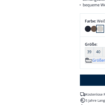
bequeme Wei
Farbauswah
aktu
Farbe:
Wei
Farbe Weiß
Größenaus
Größe:
nic
39
40
Größe
Kostenlose 
5 Jahre Lang