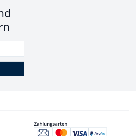
nd
rn
Zahlungsarten