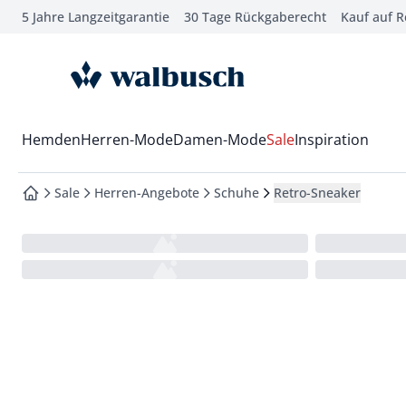
5 Jahre Langzeitgarantie
30 Tage Rückgaberecht
Kauf auf 
che springen
vigation springen
zur Startseite
inhalt springen
oter springen
Wechsel in das Menü mit Pfeil-Runter Taste
Hemden
Herren-Mode
Damen-Mode
Sale
Inspiration
hnellanmeldung springen
Sale
Herren-Angebote
Schuhe
Retro-Sneaker
zur Startseite