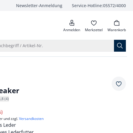
Newsletter-Anmeldung
Service-Hotline:
05572/4000
anrufen
Anmelden
Merkzettel
Warenkorb
Suche öffnen
chbegriff / Artikel-Nr.
Merkze
eaker
4,8 (4)
%)
er und zzgl.
Versandkosten
s Leder
ves Lederfutter