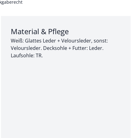
kgaberecht
Abschnitt 3 von 3:
Material & Pflege
Weiß: Glattes Leder + Veloursleder, sonst:
Veloursleder. Decksohle + Futter: Leder.
Laufsohle: TR.