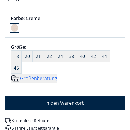
Farbauswahl:
aktuell ausgewählt:
Farbe:
Creme
Farbe Creme ausgewählt
Größenauswahl:
Größe:
nichts ausgewählt
18
20
21
22
24
38
40
42
44
46
Größenberatung
In den Warenkorb
Kostenlose Retoure
5 Jahre Langzeitgarantie