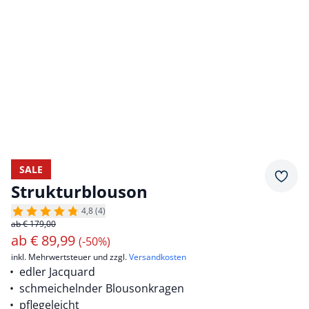
SALE
Merkz
Strukturblouson
4,8 (4)
ab € 179,00
ab
€
89,99
(-50%)
inkl. Mehrwertsteuer und zzgl.
Versandkosten
edler Jacquard
schmeichelnder Blousonkragen
pflegeleicht