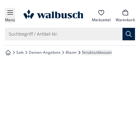
che springen
zur Startseite
vigation springen
Menü
Merkzettel
Warenkorb
inhalt springen
Suche öffnen
Suchbegriff / Artikel-Nr.
oter springen
Sale
Damen-Angebote
Blazer
Strukturblouson
zur Startseite
hnellanmeldung springen