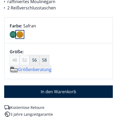
raffiniertes Moulinégarn
2 Reißverschlusstaschen
Farbauswahl:
aktuell ausgewählt:
Farbe:
Safran
Farbe Safran ausgewählt
Größenauswahl:
Größe:
nichts ausgewählt
48
52
56
58
Größenberatung
In den Warenkorb
Kostenlose Retoure
5 Jahre Langzeitgarantie