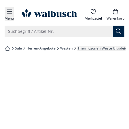
che springen
zur Startseite
vigation springen
Menü
Merkzettel
Warenkorb
inhalt springen
Suche öffnen
Suchbegriff / Artikel-Nr.
oter springen
Sale
Herren-Angebote
Westen
Thermozonen Weste Ultraleich
zur Startseite
hnellanmeldung springen