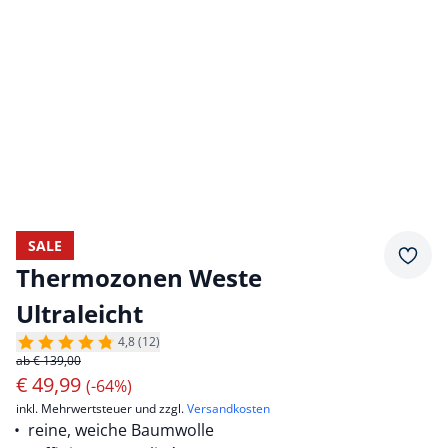
SALE
Merkz
Thermozonen Weste
Ultraleicht
4,8 (12)
ab € 139,00
€
49,99
(-64%)
inkl. Mehrwertsteuer und zzgl.
Versandkosten
reine, weiche Baumwolle