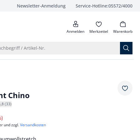
Newsletter-Anmeldung
Service-Hotline:
05572/4000
anrufen
Anmelden
Merkzettel
Warenkorb
Suche öffnen
chbegriff / Artikel-Nr.
Merkze
cht Chino
4,8 (33)
%)
er und zzgl.
Versandkosten
aumwollstretch