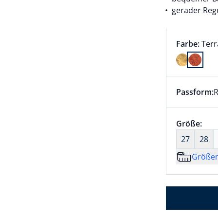
gerader Regu
Farbauswah
aktu
Farbe:
Terr
Farbe Terr
Passform:
R
Dieser Arti
Größenaus
Größe:
nic
27
28
Größe