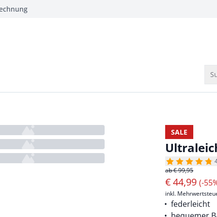
Rechnung
Su
SALE
Ultralei
ab € 99,95
€
44,99
(-55
inkl. Mehrwertsteu
federleicht
bequemer B