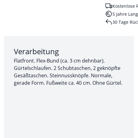
Kostenlose 
5 Jahre Lang
30 Tage Rüc
Abschnitt 2 von 3:
Verarbeitung
Flatfront. Flex-Bund (ca. 3 cm dehnbar).
Gürtelschlaufen. 2 Schubtaschen, 2 geknöpfte
Gesäßtaschen. Steinnussknöpfe. Normale,
gerade Form. Fußweite ca. 40 cm. Ohne Gürtel.