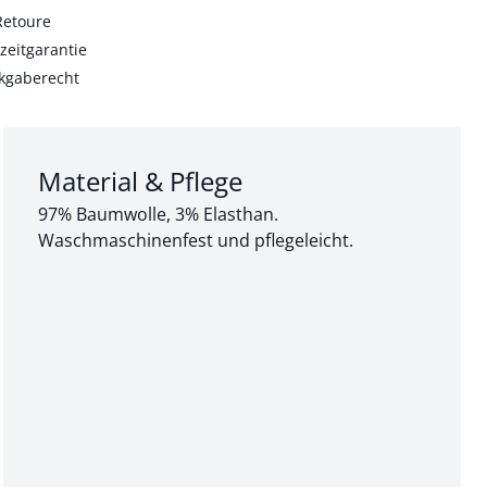
Retoure
zeitgarantie
kgaberecht
Abschnitt 3 von 3:
Material & Pflege
97% Baumwolle, 3% Elasthan.
Waschmaschinenfest und pflegeleicht.