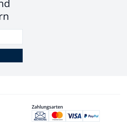
nd
rn
Zahlungsarten