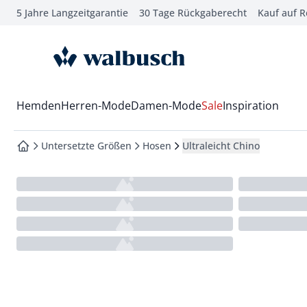
5 Jahre Langzeitgarantie
30 Tage Rückgaberecht
Kauf auf 
che springen
vigation springen
zur Startseite
inhalt springen
oter springen
Wechsel in das Menü mit Pfeil-Runter Taste
Hemden
Herren-Mode
Damen-Mode
Sale
Inspiration
hnellanmeldung springen
Untersetzte Größen
Hosen
Ultraleicht Chino
zur Startseite