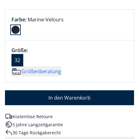
Farbauswahl:
aktuell ausgewählt:
Farbe:
Marine-Velours
Farbe Marine-Velours ausgewählt
Größenauswahl:
Größe 32 ausgewählt
Größe:
aktuell ausgewählt: 32
32
Größenberatung
In den Warenkorb
Kostenlose Retoure
5 Jahre Langzeitgarantie
30 Tage Rückgaberecht