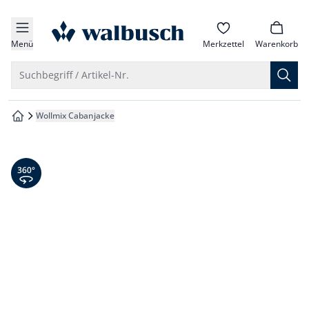
che springen
zur Startseite
vigation springen
Menü
Merkzettel
Warenkorb
inhalt springen
Suche öffnen
Suchbegriff / Artikel-Nr.
oter springen
Wollmix Cabanjacke
zur Startseite
hnellanmeldung springen
360° Ansicht