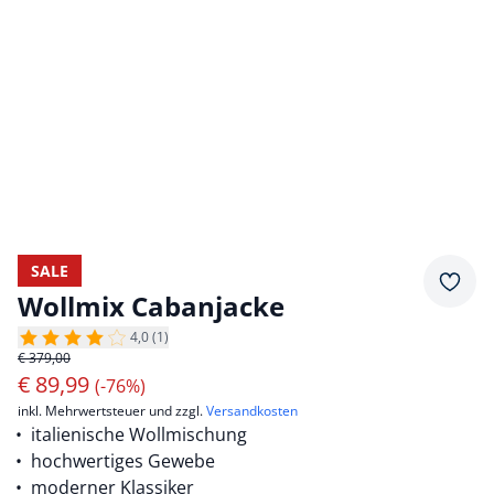
SALE
Merkz
Wollmix Cabanjacke
4,0 (1)
€ 379,00
€
89,99
(-76%)
inkl. Mehrwertsteuer und zzgl.
Versandkosten
italienische Wollmischung
hochwertiges Gewebe
moderner Klassiker